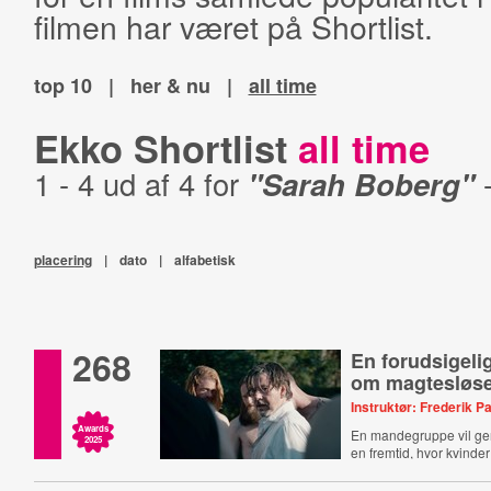
filmen har været på Shortlist.
top 10
|
her & nu
|
all time
Ekko Shortlist
all time
1 - 4 ud af 4 for
"Sarah Boberg"
placering
|
dato
|
alfabetisk
268
En forudsigelig
om magtesløs
Instruktør: Frederik P
Awards
En mandegruppe vil ge
2025
en fremtid, hvor kvinde