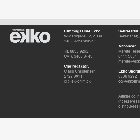
Filmmagasinet Ekko
Sekretariat:
Wildersgade 32, 2. sal
Sekretariat@
1408 København K
Annoncer:
Tlf. 8838 9292
Merete Hell
CVR. 3468 8443
6111 5851
merete@ekko
Chefredaktør:
Claus Christensen
Ekko Shortli
2729 0011
8838 9292
cc@ekkofilm.dk
cc@ekkofilm
Artikler og i
indekseres u
distribueres