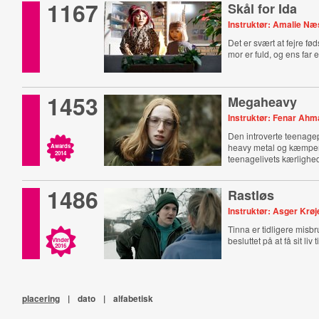
1167
Skål for Ida
Instruktør: Amalie N
Det er svært at fejre fø
mor er fuld, og ens far e
1453
Megaheavy
Instruktør: Fenar Ah
Den introverte teenagep
heavy metal og kæmpe
Awards
2014
teenagelivets kærlighed
1486
Rastløs
Instruktør: Asger Krøj
Tinna er tidligere misbr
besluttet på at få sit liv t
Vinder
2016
placering
|
dato
|
alfabetisk