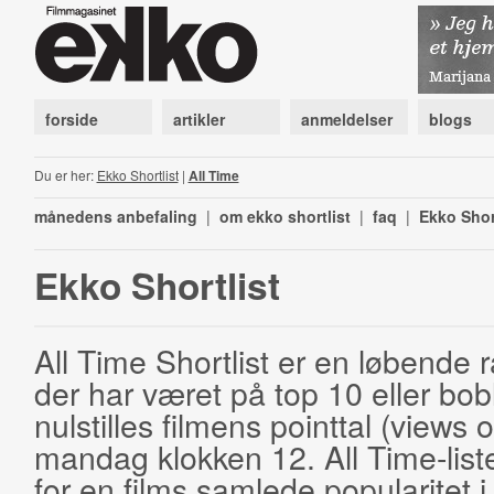
forside
artikler
anmeldelser
blogs
Du er her:
Ekko Shortlist
|
All Time
månedens anbefaling
|
om ekko shortlist
|
faq
|
Ekko Shor
Ekko Shortlist
All Time Shortlist er en løbende ra
der har været på top 10 eller bobl
nulstilles filmens pointtal (views 
mandag klokken 12. All Time-list
for en films samlede popularitet i 