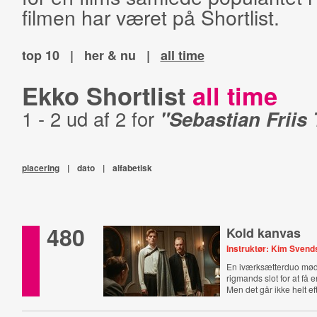
filmen har været på Shortlist.
top 10
|
her & nu
|
all time
Ekko Shortlist
all time
1 - 2 ud af 2 for
"Sebastian Frii
placering
|
dato
|
alfabetisk
480
Kold kanvas
Instruktør: Kim Sven
En iværksætterduo mød
rigmands slot for at få 
Men det går ikke helt ef