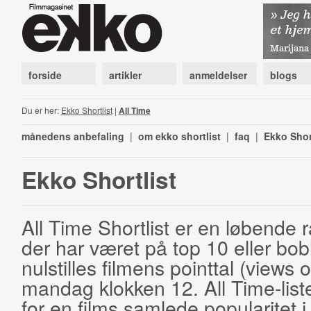
forside
artikler
anmeldelser
blogs
Du er her:
Ekko Shortlist
|
All Time
månedens anbefaling
|
om ekko shortlist
|
faq
|
Ekko Shor
Ekko Shortlist
All Time Shortlist er en løbende ra
der har været på top 10 eller bobl
nulstilles filmens pointtal (views 
mandag klokken 12. All Time-list
for en films samlede popularitet i 