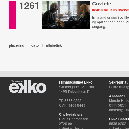
1261
Covfefe
Instruktør: Kim Sven
En mand er død i et lill
og opklaringen er en fo
omgang.
placering
|
dato
|
alfabetisk
Filmmagasinet Ekko
Sekretariat:
Wildersgade 32, 2. sal
Sekretariat@
1408 København K
Annoncer:
Tlf. 8838 9292
Merete Hell
CVR. 3468 8443
6111 5851
merete@ekko
Chefredaktør:
Claus Christensen
Ekko Shortli
2729 0011
8838 9292
cc@ekkofilm.dk
cc@ekkofilm