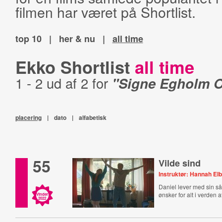
filmen har været på Shortlist.
top 10
|
her & nu
|
all time
Ekko Shortlist
all time
1 - 2 ud af 2 for
"Signe Egholm O
placering
|
dato
|
alfabetisk
55
Vilde sind
Instruktør: Hannah El
Daniel lever med sin s
ønsker for alt i verden
Vinder
2022