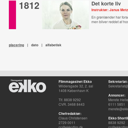
1812
Det korte liv
Instruktør: Janus Met
En grønlænder har fors
men bliver reddet af ho
placering
|
dato
|
alfabetisk
Filmmagasinet Ekko
Sekretariat:
Wildersgade 32, 2. sal
Sekretariat@
1408 København K
Annoncer:
Tlf. 8838 9292
Merete Hell
CVR. 3468 8443
6111 5851
merete@ekko
Chefredaktør:
Claus Christensen
Ekko Shortli
2729 0011
8838 9292
cc@ekkofilm.dk
cc@ekkofilm