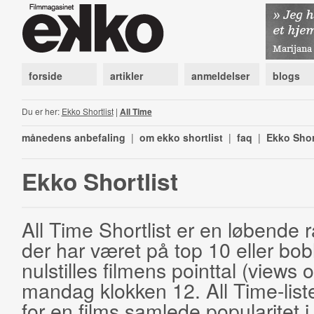
forside
artikler
anmeldelser
blogs
Du er her:
Ekko Shortlist
|
All Time
månedens anbefaling
|
om ekko shortlist
|
faq
|
Ekko Shor
Ekko Shortlist
All Time Shortlist er en løbende ra
der har været på top 10 eller bobl
nulstilles filmens pointtal (views 
mandag klokken 12. All Time-list
for en films samlede popularitet i 