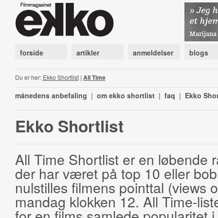
forside
artikler
anmeldelser
blogs
Du er her:
Ekko Shortlist
|
All Time
månedens anbefaling
|
om ekko shortlist
|
faq
|
Ekko Shor
Ekko Shortlist
All Time Shortlist er en løbende ra
der har været på top 10 eller bobl
nulstilles filmens pointtal (views 
mandag klokken 12. All Time-list
for en films samlede popularitet i 