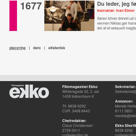
1677
Du leder, jeg f
Instruktør: Ivan Elmer
Søren bliver drevet ud 
vennen Niklas gør hans l
del af et seksuelt magts
placering
|
dato
|
alfabetisk
Filmmagasinet Ekko
Sekretariat:
Wildersgade 32, 2. sal
Sekretariat@
1408 København K
Annoncer:
Tlf. 8838 9292
Merete Hell
CVR. 3468 8443
6111 5851
merete@ekko
Chefredaktør:
Claus Christensen
Ekko Shortli
2729 0011
8838 9292
cc@ekkofilm.dk
cc@ekkofilm