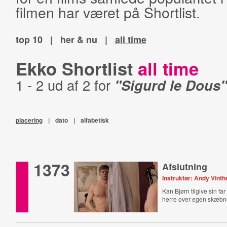
filmen har været på Shortlist.
top 10
|
her & nu
|
all time
Ekko Shortlist
all time
1 - 2 ud af 2 for
"Sigurd le Dous"
placering
|
dato
|
alfabetisk
1373
Afslutning
Instruktør: Andy Vinth
Kan Bjørn tilgive sin far 
herre over egen skæb