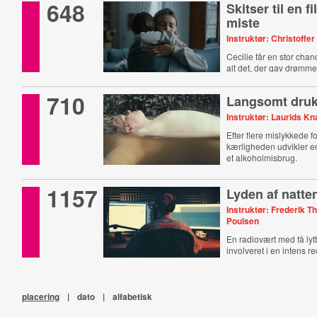
648
Skitser til en f
miste
Instruktør: Christoff
Cecilie får en stor cha
alt det, der gav drømm
710
Langsomt druk
Instruktør: Laurids Kn
Efter flere mislykkede f
kærligheden udvikler 
et alkoholmisbrug.
1157
Lyden af natte
Instruktør: Frederik T
Poulsen
En radiovært med få lytt
involveret i en intens 
placering
|
dato
|
alfabetisk