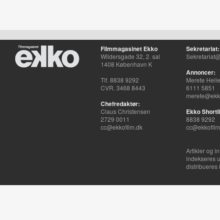
Filmmagasinet Ekko
Sekretariat:
Wildersgade 32, 2. sal
Sekretariat@
1408 København K
Annoncer:
Tlf. 8838 9292
Merete Hell
CVR. 3468 8443
6111 5851
merete@ekko
Chefredaktør:
Claus Christensen
Ekko Shortli
2729 0011
8838 9292
cc@ekkofilm.dk
cc@ekkofilm
Artikler og i
indekseres u
distribueres