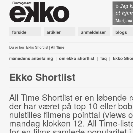
forside
artikler
anmeldelser
blogs
Du er her:
Ekko Shortlist
|
All Time
månedens anbefaling
|
om ekko shortlist
|
faq
|
Ekko Shor
Ekko Shortlist
All Time Shortlist er en løbende ra
der har været på top 10 eller bobl
nulstilles filmens pointtal (views 
mandag klokken 12. All Time-list
for en films samlede popularitet i 