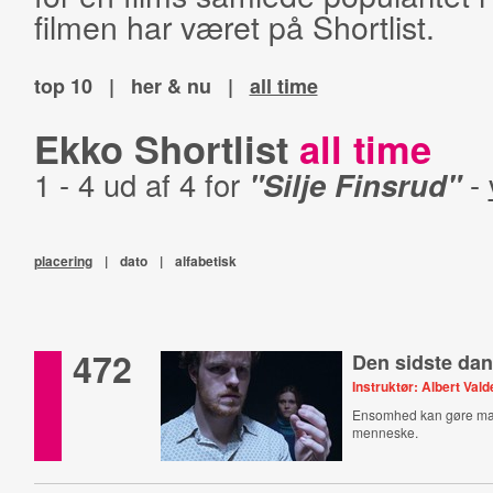
filmen har været på Shortlist.
top 10
|
her & nu
|
all time
Ekko Shortlist
all time
1 - 4 ud af 4 for
"Silje Finsrud"
-
placering
|
dato
|
alfabetisk
472
Den sidste da
Instruktør: Albert Va
Ensomhed kan gøre man
menneske.