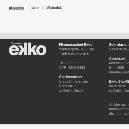
placering
|
dato
|
alfabetisk
Filmmagasinet Ekko
Sekretariat:
Wildersgade 32, 2. sal
Sekretariat@
1408 København K
Annoncer:
Tlf. 8838 9292
Merete Hell
CVR. 3468 8443
6111 5851
merete@ekko
Chefredaktør:
Claus Christensen
Ekko Shortli
2729 0011
8838 9292
cc@ekkofilm.dk
cc@ekkofilm
Artikler og i
indekseres u
distribueres