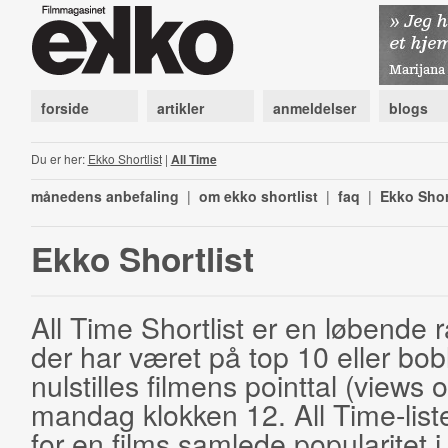
forside
artikler
anmeldelser
blogs
Du er her:
Ekko Shortlist
|
All Time
månedens anbefaling
|
om ekko shortlist
|
faq
|
Ekko Shor
Ekko Shortlist
All Time Shortlist er en løbende ra
der har været på top 10 eller bobl
nulstilles filmens pointtal (views 
mandag klokken 12. All Time-list
for en films samlede popularitet i 