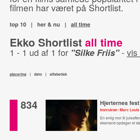
filmen har været på Shortlist.
top 10
|
her & nu
|
all time
Ekko Shortlist
all time
1 - 1 ud af 1 for
"Silke Friis"
-
vis 
placering
|
dato
|
alfabetisk
834
Hjerternes fest
Instruktør: Marc Louis
En enlig mor til juleafte
eksmand opdager et stø