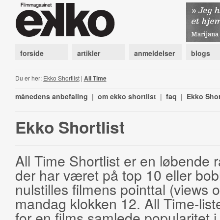
forside
artikler
anmeldelser
blogs
Du er her:
Ekko Shortlist
|
All Time
månedens anbefaling
|
om ekko shortlist
|
faq
|
Ekko Shor
Ekko Shortlist
All Time Shortlist er en løbende ra
der har været på top 10 eller bobl
nulstilles filmens pointtal (views 
mandag klokken 12. All Time-list
for en films samlede popularitet i 