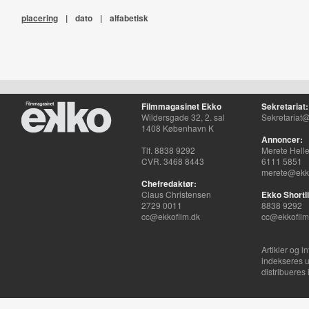
placering
|
dato
|
alfabetisk
Filmmagasinet Ekko
Sekretariat:
Wildersgade 32, 2. sal
Sekretariat@
1408 København K
Annoncer:
Tlf. 8838 9292
Merete Hell
CVR. 3468 8443
6111 5851
merete@ekko
Chefredaktør:
Claus Christensen
Ekko Shortli
2729 0011
8838 9292
cc@ekkofilm.dk
cc@ekkofilm
Artikler og i
indekseres u
distribueres