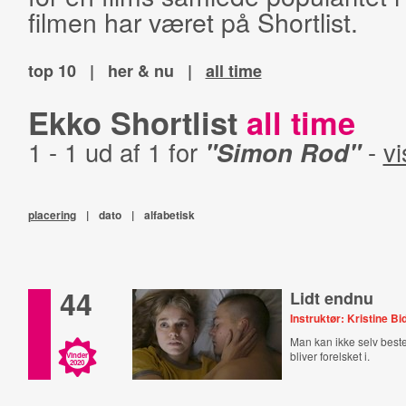
filmen har været på Shortlist.
top 10
|
her & nu
|
all time
Ekko Shortlist
all time
1 - 1 ud af 1 for
"Simon Rod"
-
vi
placering
|
dato
|
alfabetisk
44
Lidt endnu
Instruktør: Kristine Bi
Man kan ikke selv be
bliver forelsket i.
Vinder
2020