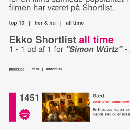
filmen har været på Shortlist.
top 10
|
her & nu
|
all time
Ekko Shortlist
all time
1 - 1 ud af 1 for
"Simon Würtz"
-
placering
|
dato
|
alfabetisk
1451
Sæd
Instruktør: Tanne So
En Næstved-tøs, en no
mands sæd og en livsæ
Awards
2024