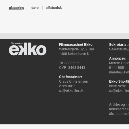
placering
|
dato
|
alfabetisk
Filmmagasinet Ekko
Sekretariat:
Wildersgade 32, 2. sal
Sekretariat@
1408 København K
Annoncer:
Tlf. 8838 9292
Merete Hell
CVR. 3468 8443
6111 5851
merete@ekko
Chefredaktør:
Claus Christensen
Ekko Shortli
2729 0011
8838 9292
cc@ekkofilm.dk
cc@ekkofilm
Artikler og i
indekseres u
distribueres