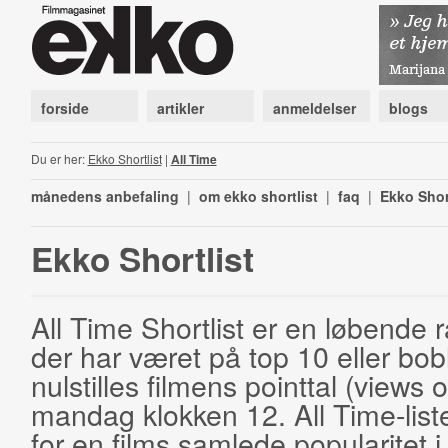
forside
artikler
anmeldelser
blogs
Du er her:
Ekko Shortlist
|
All Time
månedens anbefaling
|
om ekko shortlist
|
faq
|
Ekko Shor
Ekko Shortlist
All Time Shortlist er en løbende ra
der har været på top 10 eller bobl
nulstilles filmens pointtal (views 
mandag klokken 12. All Time-list
for en films samlede popularitet i 