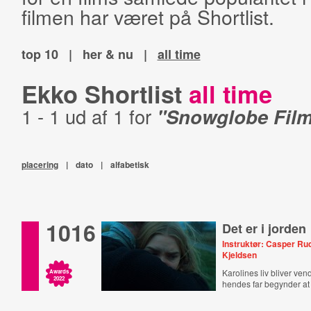
filmen har været på Shortlist.
top 10
|
her & nu
|
all time
Ekko Shortlist
all time
1 - 1 ud af 1 for
"Snowglobe Fil
placering
|
dato
|
alfabetisk
1016
Det er i jorden
Instruktør: Casper Rud
Kjeldsen
Karolines liv bliver ven
Awards
2022
hendes far begynder at 
i haven.