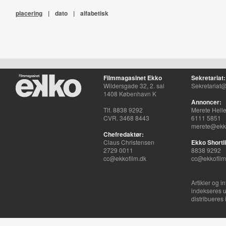
placering
|
dato
|
alfabetisk
Filmmagasinet Ekko
Sekretariat:
Wildersgade 32, 2. sal
Sekretariat@
1408 København K
Annoncer:
Tlf. 8838 9292
Merete Hell
CVR. 3468 8443
6111 5851
merete@ekko
Chefredaktør:
Claus Christensen
Ekko Shortli
2729 0011
8838 9292
cc@ekkofilm.dk
cc@ekkofilm
Artikler og i
indekseres u
distribueres