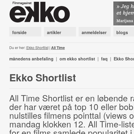
forside
artikler
anmeldelser
blogs
Du er her:
Ekko Shortlist
|
All Time
månedens anbefaling
|
om ekko shortlist
|
faq
|
Ekko Shor
Ekko Shortlist
All Time Shortlist er en løbende ra
der har været på top 10 eller bobl
nulstilles filmens pointtal (views 
mandag klokken 12. All Time-list
for en films samlede popularitet i 