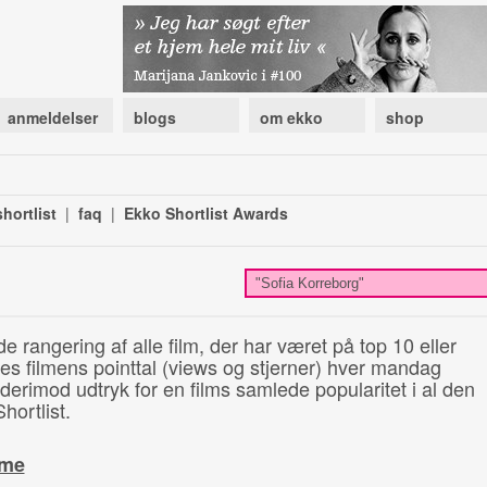
anmeldelser
blogs
om ekko
shop
hortlist
|
faq
|
Ekko Shortlist Awards
de rangering af alle film, der har været på top 10 eller
illes filmens pointtal (views og stjerner) hver mandag
 derimod udtryk for en films samlede popularitet i al den
hortlist.
ime