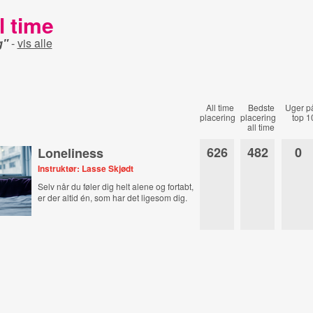
l time
g"
-
vis alle
All time
Bedste
Uger p
placering
placering
top 1
all time
626
482
0
Loneliness
Instruktør: Lasse Skjødt
Selv når du føler dig helt alene og fortabt,
er der altid én, som har det ligesom dig.