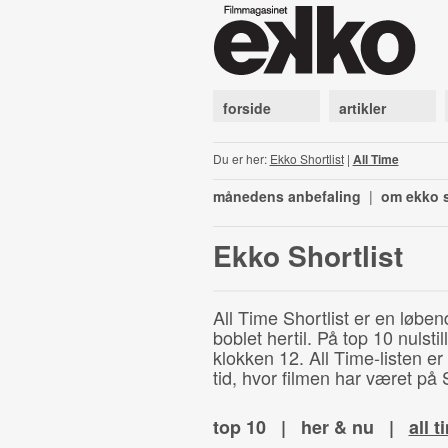
forside
artikler
Du er her:
Ekko Shortlist
|
All Time
månedens anbefaling
|
om ekko s
Ekko Shortlist
All Time Shortlist er en løben
boblet hertil. På top 10 nulst
klokken 12. All Time-listen er
tid, hvor filmen har været på S
top 10
|
her & nu
|
all t