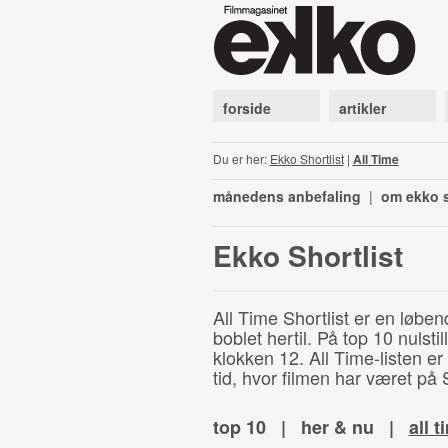
forside
artikler
Du er her:
Ekko Shortlist
|
All Time
månedens anbefaling
|
om ekko s
Ekko Shortlist
All Time Shortlist er en løben
boblet hertil. På top 10 nulst
klokken 12. All Time-listen er
tid, hvor filmen har været på S
top 10
|
her & nu
|
all t