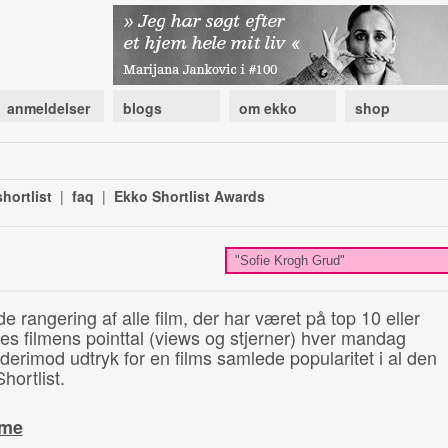
anmeldelser
blogs
om ekko
shop
hortlist
|
faq
|
Ekko Shortlist Awards
de rangering af alle film, der har været på top 10 eller
illes filmens pointtal (views og stjerner) hver mandag
 derimod udtryk for en films samlede popularitet i al den
hortlist.
ime