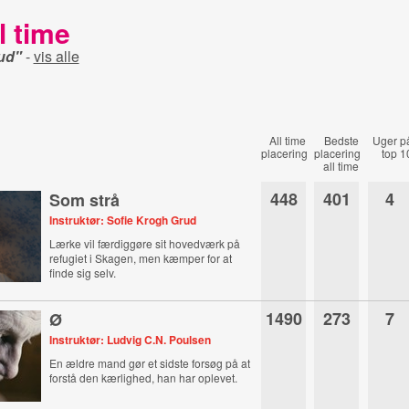
l time
ud"
-
vis alle
All time
Bedste
Uger p
placering
placering
top 1
all time
448
401
4
Som strå
Instruktør: Sofie Krogh Grud
Lærke vil færdiggøre sit hovedværk på
refugiet i Skagen, men kæmper for at
finde sig selv.
1490
273
7
Ø
Instruktør: Ludvig C.N. Poulsen
En ældre mand gør et sidste forsøg på at
forstå den kærlighed, han har oplevet.