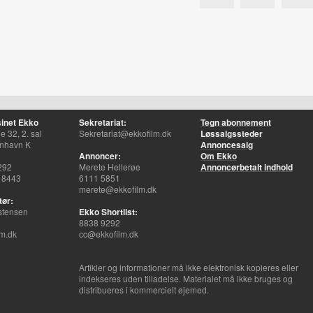
inet Ekko
Sekretariat:
Tegn abonnement
 32, 2. sal
Sekretariat@ekkofilm.dk
Løssalgssteder
nhavn K
Annoncesalg
Annoncer:
Om Ekko
292
Merete Hellerøe
Annoncørbetalt indhold
 8443
6111 5851
merete@ekkofilm.dk
tør:
stensen
Ekko Shortlist:
8838 9292
m.dk
cc@ekkofilm.dk
Artikler og informationer må ikke elektronisk kopieres eller
indekseres uden tilladelse. Materialet må ikke bruges og
distribueres i kommercielt øjemed.