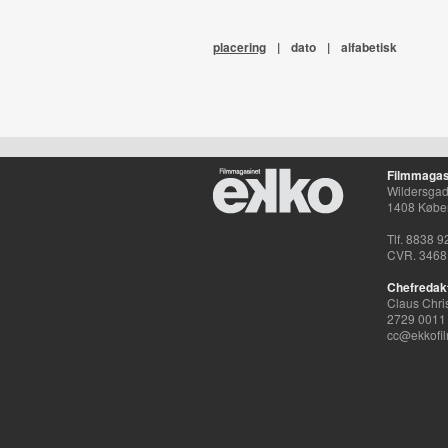
placering
|
dato
|
alfabetisk
Filmmagas
Wildersgade
1408 Købe
Tlf. 8838 9
CVR. 3468
Chefredak
Claus Chri
2729 0011
cc@ekkofil