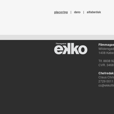
placering
|
dato
|
alfabetisk
Filmmagas
Wildersgade
1408 Købe
Tlf. 8838 9
CVR. 3468
Chefredak
Claus Chri
2729 0011
cc@ekkofil