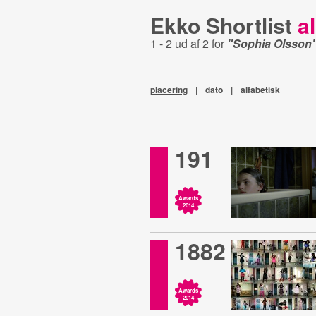
Ekko Shortlist
al
1 - 2 ud af 2 for
"Sophia Olsson
placering
|
dato
|
alfabetisk
191
Awards
2014
1882
Awards
2014