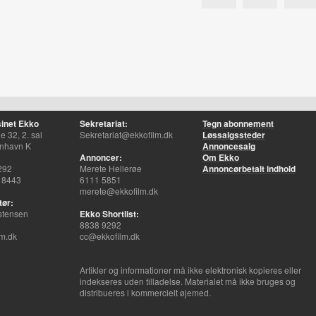
inet Ekko
Sekretariat:
Tegn abonnement
 32, 2. sal
Sekretariat@ekkofilm.dk
Løssalgssteder
nhavn K
Annoncesalg
Annoncer:
Om Ekko
292
Merete Hellerøe
Annoncørbetalt indhold
 8443
6111 5851
merete@ekkofilm.dk
tør:
stensen
Ekko Shortlist:
8838 9292
m.dk
cc@ekkofilm.dk
Artikler og informationer må ikke elektronisk kopieres eller
indekseres uden tilladelse. Materialet må ikke bruges og
distribueres i kommercielt øjemed.