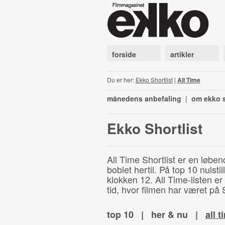
forside
artikler
Du er her:
Ekko Shortlist
|
All Time
månedens anbefaling
|
om ekko s
Ekko Shortlist
All Time Shortlist er en løben
boblet hertil. På top 10 nulst
klokken 12. All Time-listen er
tid, hvor filmen har været på S
top 10
|
her & nu
|
all t