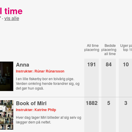
l time
"
-
vis alle
All time
Bedste
Uger p
placering
placering
top 1
all time
191
84
10
Anna
Instruktør: Rúnar Rúnarsson
I en lille fiskerby bor en tolvårig pige.
Verden omkring hende forandrer sig, og
det gør hun også.
1882
5
3
Book of Miri
Instruktør: Katrine Philp
Hver dag tager Miri billeder af sig selv og
lægger dem på nettet.