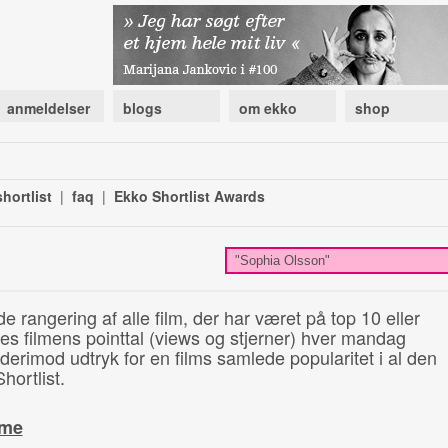
anmeldelser
blogs
om ekko
shop
hortlist
|
faq
|
Ekko Shortlist Awards
de rangering af alle film, der har været på top 10 eller
illes filmens pointtal (views og stjerner) hver mandag
 derimod udtryk for en films samlede popularitet i al den
hortlist.
ime