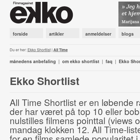
forside
artikler
anmeldelser
blogs
Du er her:
Ekko Shortlist
|
All Time
månedens anbefaling
|
om ekko shortlist
|
faq
|
Ekko Shor
Ekko Shortlist
All Time Shortlist er en løbende ra
der har været på top 10 eller bobl
nulstilles filmens pointtal (views 
mandag klokken 12. All Time-list
for en films samlede popularitet i 