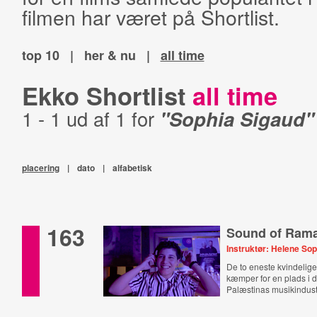
filmen har været på Shortlist.
top 10
|
her & nu
|
all time
Ekko Shortlist
all time
1 - 1 ud af 1 for
"Sophia Sigaud"
placering
|
dato
|
alfabetisk
163
Sound of Rama
Instruktør: Helene So
De to eneste kvindelig
kæmper for en plads i d
Palæstinas musikindust