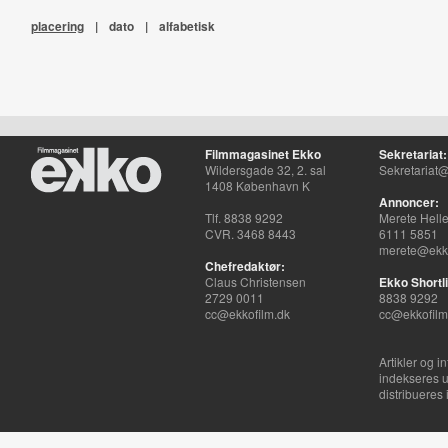
placering
|
dato
|
alfabetisk
Filmmagasinet Ekko
Sekretariat:
Wildersgade 32, 2. sal
Sekretariat@
1408 København K
Annoncer:
Tlf. 8838 9292
Merete Hell
CVR. 3468 8443
6111 5851
merete@ekko
Chefredaktør:
Claus Christensen
Ekko Shortli
2729 0011
8838 9292
cc@ekkofilm.dk
cc@ekkofilm
Artikler og i
indekseres u
distribueres