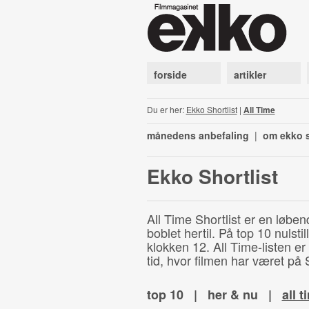
forside
artikler
Du er her:
Ekko Shortlist
|
All Time
månedens anbefaling
|
om ekko s
Ekko Shortlist
All Time Shortlist er en løben
boblet hertil. På top 10 nulst
klokken 12. All Time-listen er
tid, hvor filmen har været på S
top 10
|
her & nu
|
all t