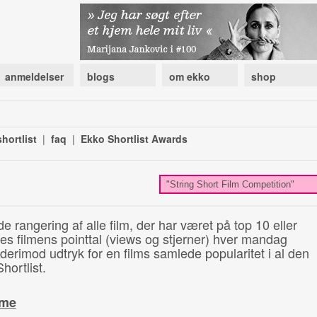
anmeldelser
blogs
om ekko
shop
hortlist
|
faq
|
Ekko Shortlist Awards
de rangering af alle film, der har været på top 10 eller
illes filmens pointtal (views og stjerner) hver mandag
 derimod udtryk for en films samlede popularitet i al den
hortlist.
ime