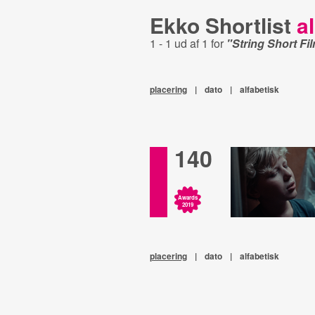
Ekko Shortlist
al
1 - 1 ud af 1 for
"String Short Fi
placering
|
dato
|
alfabetisk
140
Awards
2019
placering
|
dato
|
alfabetisk