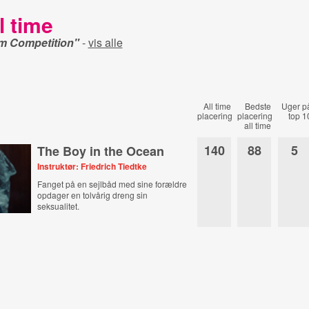
l time
lm Competition"
-
vis alle
All time
Bedste
Uger p
placering
placering
top 1
all time
140
88
5
The Boy in the Ocean
Instruktør: Friedrich Tiedtke
Fanget på en sejlbåd med sine forældre
opdager en tolvårig dreng sin
seksualitet.