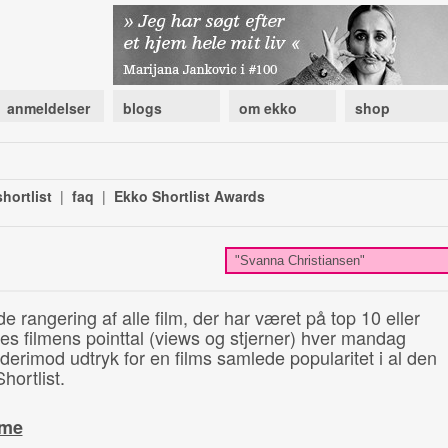
anmeldelser
blogs
om ekko
shop
hortlist
|
faq
|
Ekko Shortlist Awards
de rangering af alle film, der har været på top 10 eller
illes filmens pointtal (views og stjerner) hver mandag
 derimod udtryk for en films samlede popularitet i al den
hortlist.
ime