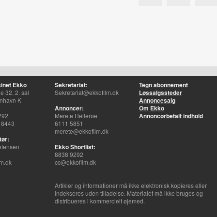
inet Ekko
Sekretariat:
Tegn abonnement
 32, 2. sal
Sekretariat@ekkofilm.dk
Løssalgssteder
nhavn K
Annoncesalg
Annoncer:
Om Ekko
292
Merete Hellerøe
Annoncørbetalt indhold
 8443
6111 5851
merete@ekkofilm.dk
tør:
stensen
Ekko Shortlist:
8838 9292
m.dk
cc@ekkofilm.dk
Artikler og informationer må ikke elektronisk kopieres eller
indekseres uden tilladelse. Materialet må ikke bruges og
distribueres i kommercielt øjemed.