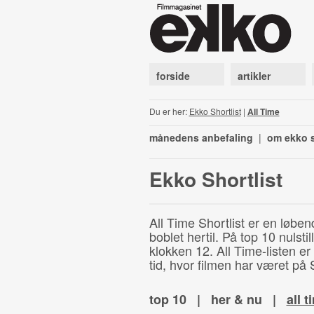
forside
artikler
Du er her:
Ekko Shortlist
|
All Time
månedens anbefaling
|
om ekko s
Ekko Shortlist
All Time Shortlist er en løben
boblet hertil. På top 10 nulst
klokken 12. All Time-listen er
tid, hvor filmen har været på S
top 10
|
her & nu
|
all t