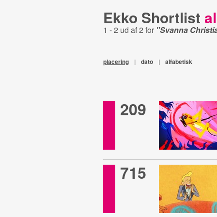
Ekko Shortlist
al
1 - 2 ud af 2 for
"Svanna Christi
placering
|
dato
|
alfabetisk
209
715