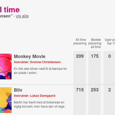
l time
ansen"
-
vis alle
All time
Bedste
Uger p
placering
placering
top 1
all time
209
175
0
Monkey Movie
Instruktør: Svanna Christiansen
En lille abe bliver nødt til at kæmpe for
sin plads i solen.
715
253
2
Bliv
Instruktør: Lukas Damgaard
Martin har travlt med at forberede en
vigtig koncert, men hans søn vil lege.