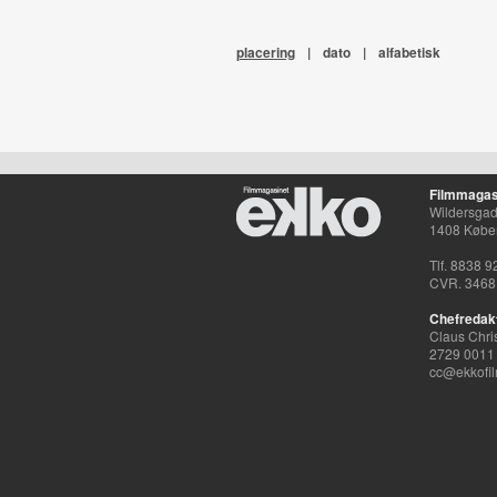
placering
|
dato
|
alfabetisk
Filmmagas
Wildersgade
1408 Købe
Tlf. 8838 9
CVR. 3468
Chefredak
Claus Chri
2729 0011
cc@ekkofil