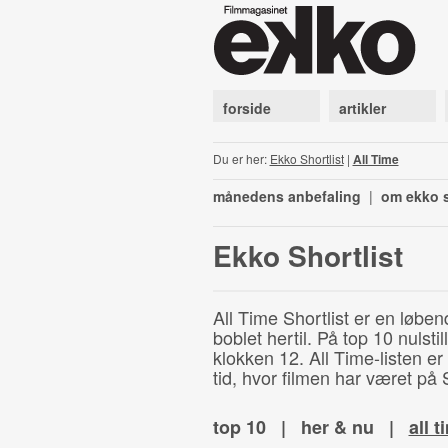
forside
artikler
Du er her:
Ekko Shortlist
|
All Time
månedens anbefaling
|
om ekko s
Ekko Shortlist
All Time Shortlist er en løben
boblet hertil. På top 10 nulst
klokken 12. All Time-listen er
tid, hvor filmen har været på S
top 10
|
her & nu
|
all t