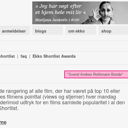
anmeldelser
blogs
om ekko
shop
hortlist
|
faq
|
Ekko Shortlist Awards
de rangering af alle film, der har været på top 10 eller
illes filmens pointtal (views og stjerner) hver mandag
 derimod udtryk for en films samlede popularitet i al den
hortlist.
ime