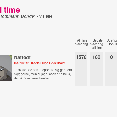
l time
 Rothmann Bonde"
-
vis alle
All time
Bedste
Uger p
placering
placering
top 1
all time
1576
180
0
Natfødt
Instruktør: Troels Hugo Cederholm
To søskende kan teleportere sig gennem
skyggerne, men er jaget af en ond heks,
der vil røve deres kræfter.