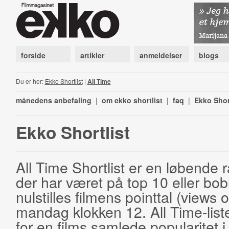
forside
artikler
anmeldelser
blogs
Du er her:
Ekko Shortlist
|
All Time
månedens anbefaling
|
om ekko shortlist
|
faq
|
Ekko Shor
Ekko Shortlist
All Time Shortlist er en løbende ra
der har været på top 10 eller bobl
nulstilles filmens pointtal (views 
mandag klokken 12. All Time-list
for en films samlede popularitet i 