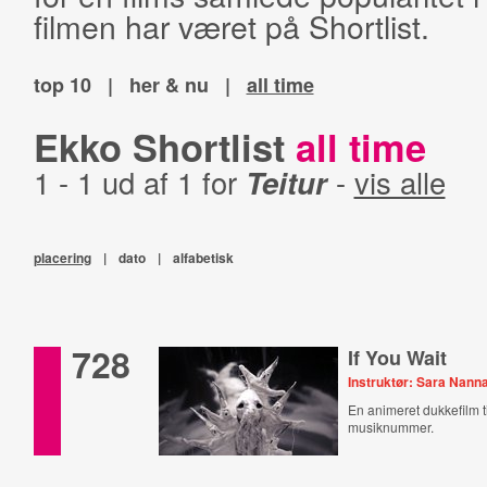
filmen har været på Shortlist.
top 10
|
her & nu
|
all time
Ekko Shortlist
all time
1 - 1 ud af 1 for
Teitur
-
vis alle
placering
|
dato
|
alfabetisk
728
If You Wait
Instruktør: Sara Nann
En animeret dukkefilm ti
musiknummer.