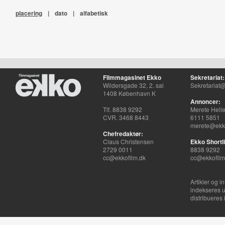
placering
|
dato
|
alfabetisk
Filmmagasinet Ekko
Sekretariat:
Wildersgade 32, 2. sal
Sekretariat@
1408 København K
Annoncer:
Tlf. 8838 9292
Merete Hell
CVR. 3468 8443
6111 5851
merete@ekko
Chefredaktør:
Claus Christensen
Ekko Shortli
2729 0011
8838 9292
cc@ekkofilm.dk
cc@ekkofilm
Artikler og i
indekseres u
distribueres