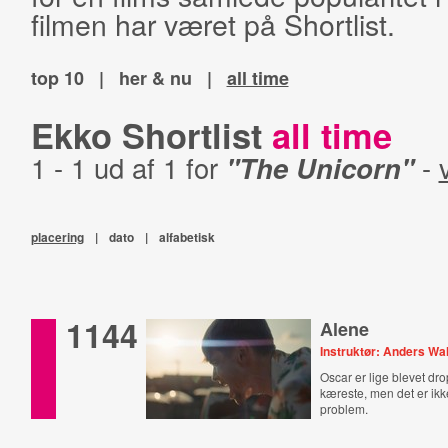
filmen har været på Shortlist.
top 10
|
her & nu
|
all time
Ekko Shortlist
all time
1 - 1 ud af 1 for
"The Unicorn"
-
placering
|
dato
|
alfabetisk
1144
Alene
Instruktør: Anders Wa
Oscar er lige blevet dro
kæreste, men det er ikk
problem.