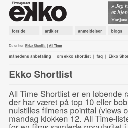
forside
artikler
anmeldelser
blogs
Du er her:
Ekko Shortlist
|
All Time
månedens anbefaling
|
om ekko shortlist
|
faq
|
Ekko Shor
Ekko Shortlist
All Time Shortlist er en løbende ra
der har været på top 10 eller bobl
nulstilles filmens pointtal (views 
mandag klokken 12. All Time-list
for en films samlede popularitet i 