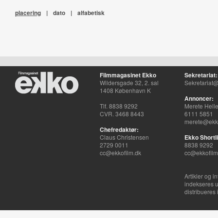
placering
|
dato
|
alfabetisk
Filmmagasinet Ekko
Sekretariat:
Wildersgade 32, 2. sal
Sekretariat@
1408 København K
Annoncer:
Tlf. 8838 9292
Merete Hell
CVR. 3468 8443
6111 5851
merete@ekko
Chefredaktør:
Claus Christensen
Ekko Shortli
2729 0011
8838 9292
cc@ekkofilm.dk
cc@ekkofilm
Artikler og i
indekseres u
distribueres