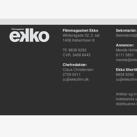
Filmmagasinet Ekko
Sekretariat:
Wildersgade 32, 2. sal
Sekretariat@
1408 København K
Annoncer:
Tlf. 8838 9292
Merete Hell
CVR. 3468 8443
6111 5851
merete@ekko
Chefredaktør:
Claus Christensen
Ekko Shortli
2729 0011
8838 9292
cc@ekkofilm.dk
cc@ekkofilm
Artikler og i
indekseres u
distribueres