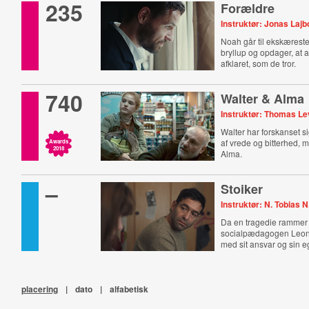
235
Forældre
Instruktør: Jonas Lajb
Noah går til ekskæres
bryllup og opdager, at a
afklaret, som de tror.
740
Walter & Alma
Instruktør: Thomas Le
Walter har forskanset s
af vrede og bitterhed,
Awards
2018
Alma.
–
Stoiker
Instruktør: N. Tobias 
Da en tragedie rammer 
socialpædagogen Leonel
med sit ansvar og sin eg
placering
|
dato
|
alfabetisk