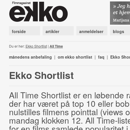
forside
artikler
anmeldelser
blogs
Du er her:
Ekko Shortlist
|
All Time
månedens anbefaling
|
om ekko shortlist
|
faq
|
Ekko Shor
Ekko Shortlist
All Time Shortlist er en løbende ra
der har været på top 10 eller bobl
nulstilles filmens pointtal (views 
mandag klokken 12. All Time-list
for en films samlede popularitet i 