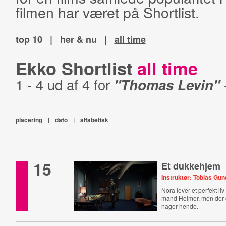
filmen har været på Shortlist.
top 10
|
her & nu
|
all time
Ekko Shortlist
all time
1 - 4 ud af 4 for
"Thomas Levin"
placering
|
dato
|
alfabetisk
15
Et dukkehjem
Instruktør: Tobias Gu
Nora lever et perfekt li
mand Helmer, men der e
nager hende.