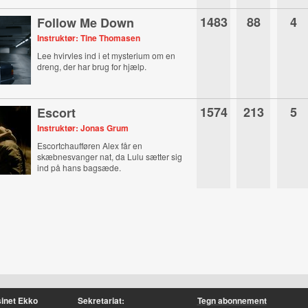
1483
88
4
Follow Me Down
Instruktør: Tine Thomasen
Lee hvirvles ind i et mysterium om en
dreng, der har brug for hjælp.
1574
213
5
Escort
Instruktør: Jonas Grum
Escortchaufføren Alex får en
skæbnesvanger nat, da Lulu sætter sig
ind på hans bagsæde.
inet Ekko
Sekretariat:
Tegn abonnement