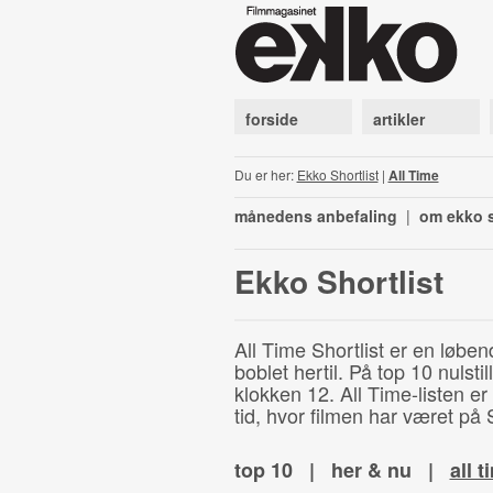
forside
artikler
Du er her:
Ekko Shortlist
|
All Time
månedens anbefaling
|
om ekko s
Ekko Shortlist
All Time Shortlist er en løben
boblet hertil. På top 10 nulst
klokken 12. All Time-listen er
tid, hvor filmen har været på S
top 10
|
her & nu
|
all t