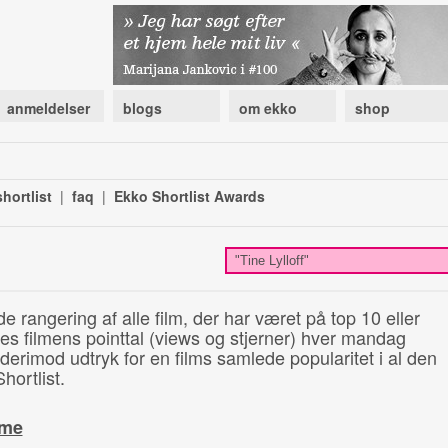
anmeldelser
blogs
om ekko
shop
hortlist
|
faq
|
Ekko Shortlist Awards
de rangering af alle film, der har været på top 10 eller
illes filmens pointtal (views og stjerner) hver mandag
 derimod udtryk for en films samlede popularitet i al den
hortlist.
ime