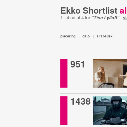
Ekko Shortlist
al
1 - 4 ud af 4 for
"Tine Lylloff"
-
vi
placering
|
dato
|
alfabetisk
951
1438