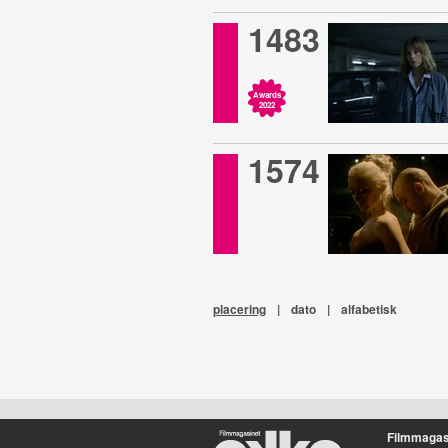
1483
Awards
2022
1574
placering
|
dato
|
alfabetisk
Filmmagas