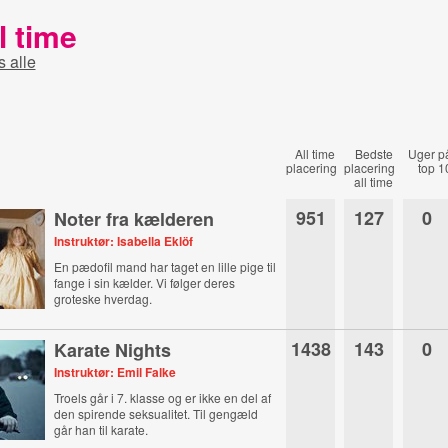
l time
s alle
All time
Bedste
Uger p
placering
placering
top 1
all time
951
127
0
Noter fra kælderen
Instruktør: Isabella Eklöf
En pædofil mand har taget en lille pige til
fange i sin kælder. Vi følger deres
groteske hverdag.
1438
143
0
Karate Nights
Instruktør: Emil Falke
Troels går i 7. klasse og er ikke en del af
den spirende seksualitet. Til gengæld
går han til karate.