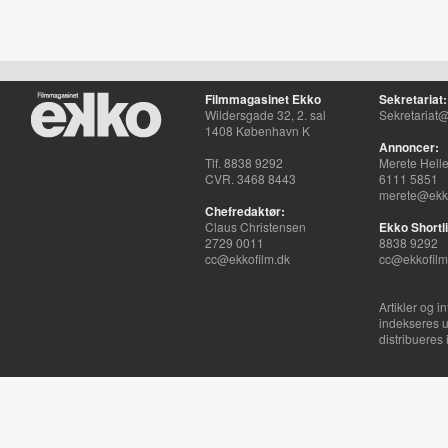
Filmmagasinet Ekko
Sekretariat:
Wildersgade 32, 2. sal
Sekretariat@
1408 København K
Annoncer:
Tlf. 8838 9292
Merete Hell
CVR. 3468 8443
6111 5851
merete@ekko
Chefredaktør:
Claus Christensen
Ekko Shortli
2729 0011
8838 9292
cc@ekkofilm.dk
cc@ekkofilm
Artikler og i
indekseres u
distribueres