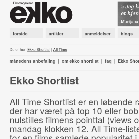
forside
artikler
anmeldelser
blogs
Du er her:
Ekko Shortlist
|
All Time
månedens anbefaling
|
om ekko shortlist
|
faq
|
Ekko Shor
Ekko Shortlist
All Time Shortlist er en løbende ra
der har været på top 10 eller bobl
nulstilles filmens pointtal (views 
mandag klokken 12. All Time-list
for en films samlede popularitet i 