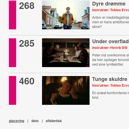
268
Dyre drømme
Instruktør: Tobias Erv
Anton er mediefagslinj
men er hans ambitione
store?
285
Under overfla
Instruktør: Henrik Bill
Peter må overkomme s
da han opdager foruro
ved sine lymfekirtler.
460
Tunge skuldre
Instruktør: Tobias Erv
En præst konfronteres 
tvivl.
placering
|
dato
|
alfabetisk