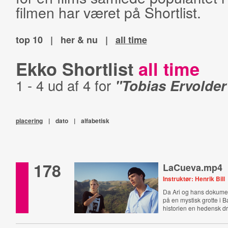
filmen har været på Shortlist.
top 10
|
her & nu
|
all time
Ekko Shortlist
all time
1 - 4 ud af 4 for
"Tobias Ervolder
placering
|
dato
|
alfabetisk
178
LaCueva.mp4
Instruktør: Henrik Bill
Da Ari og hans dokume
på en mystisk grotte i B
historien en hedensk dr