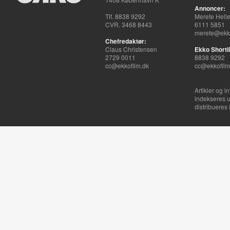
Annoncer:
Tlf. 8838 9292
Merete Hell
CVR. 3468 8443
6111 5851
merete@ekko
Chefredaktør:
Claus Christensen
Ekko Shortli
2729 0011
8838 9292
cc@ekkofilm.dk
cc@ekkofilm
Artikler og i
indekseres u
distribueres