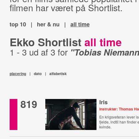
filmen har været på Shortlist.
top 10
|
her & nu
|
all time
Ekko Shortlist
all time
1 - 3 ud af 3 for
"Tobias Niemann
placering
|
dato
|
alfabetisk
819
Iris
Instruktør: Thomas H
En krigsveteran lever is
fjelde, indtil han finder
kvinde.