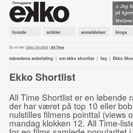
forside
artikler
anmeldelser
blogs
Du er her:
Ekko Shortlist
|
All Time
månedens anbefaling
|
om ekko shortlist
|
faq
|
Ekko Shor
Ekko Shortlist
All Time Shortlist er en løbende ra
der har været på top 10 eller bobl
nulstilles filmens pointtal (views 
mandag klokken 12. All Time-list
for en films samlede popularitet i 