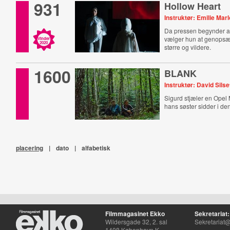
931
Hollow Heart
Instruktør: Emilie Mar
Da pressen begynder at 
vælger hun at genopsæt
Vinder
2020
større og vildere.
1600
BLANK
Instruktør: David Silse
Sigurd stjæler en Opel
hans søster sidder i de
placering
|
dato
|
alfabetisk
Filmmagasinet Ekko
Sekretariat:
Wildersgade 32, 2. sal
Sekretariat@
1408 København K