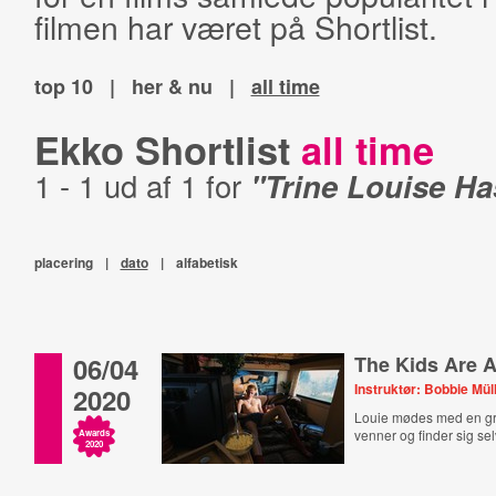
filmen har været på Shortlist.
top 10
|
her & nu
|
all time
Ekko Shortlist
all time
1 - 1 ud af 1 for
"Trine Louise Ha
placering
|
dato
|
alfabetisk
06/04
The Kids Are A
Instruktør: Bobbie Mül
2020
Louie mødes med en g
venner og finder sig se
Awards
2020