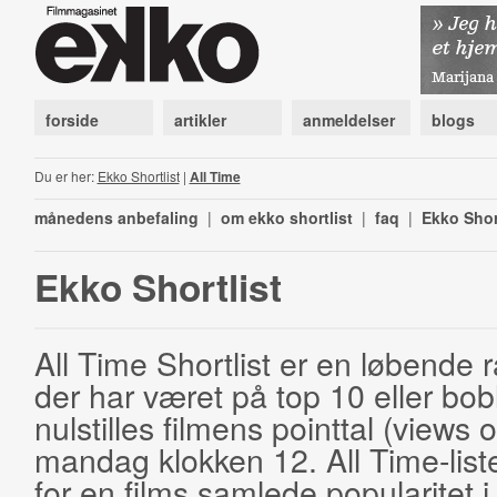
forside
artikler
anmeldelser
blogs
Du er her:
Ekko Shortlist
|
All Time
månedens anbefaling
|
om ekko shortlist
|
faq
|
Ekko Shor
Ekko Shortlist
All Time Shortlist er en løbende ra
der har været på top 10 eller bobl
nulstilles filmens pointtal (views 
mandag klokken 12. All Time-list
for en films samlede popularitet i 