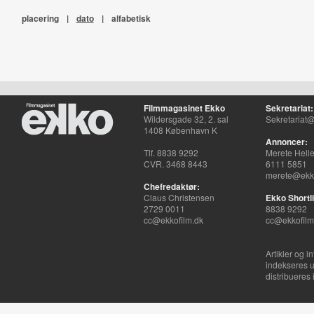
placering
|
dato
|
alfabetisk
Filmmagasinet Ekko
Sekretariat:
Wildersgade 32, 2. sal
Sekretariat@
1408 København K
Annoncer:
Tlf. 8838 9292
Merete Hell
CVR. 3468 8443
6111 5851
merete@ekko
Chefredaktør:
Claus Christensen
Ekko Shortli
2729 0011
8838 9292
cc@ekkofilm.dk
cc@ekkofilm
Artikler og i
indekseres u
distribueres