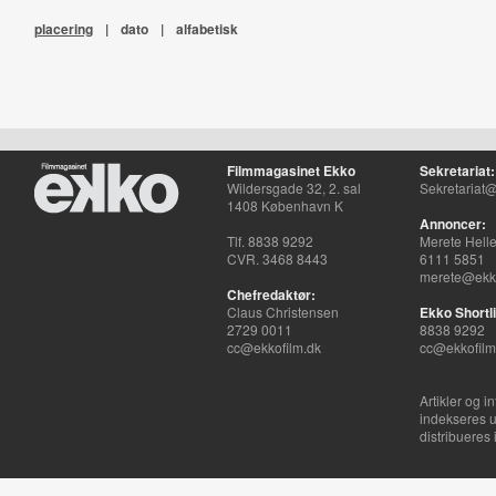
placering
|
dato
|
alfabetisk
Filmmagasinet Ekko
Sekretariat:
Wildersgade 32, 2. sal
Sekretariat@
1408 København K
Annoncer:
Tlf. 8838 9292
Merete Hell
CVR. 3468 8443
6111 5851
merete@ekko
Chefredaktør:
Claus Christensen
Ekko Shortli
2729 0011
8838 9292
cc@ekkofilm.dk
cc@ekkofilm
Artikler og i
indekseres u
distribueres