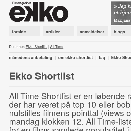
forside
artikler
anmeldelser
blogs
Du er her:
Ekko Shortlist
|
All Time
månedens anbefaling
|
om ekko shortlist
|
faq
|
Ekko Shor
Ekko Shortlist
All Time Shortlist er en løbende ra
der har været på top 10 eller bobl
nulstilles filmens pointtal (views 
mandag klokken 12. All Time-list
for en films samlede popularitet i 