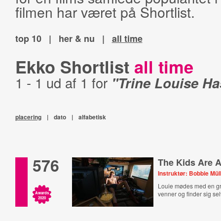
filmen har været på Shortlist.
top 10
|
her & nu
|
all time
Ekko Shortlist
all time
1 - 1 ud af 1 for
"Trine Louise Ha
placering
|
dato
|
alfabetisk
576
The Kids Are A
Instruktør: Bobbie Mül
Louie mødes med en g
venner og finder sig se
Awards
2020