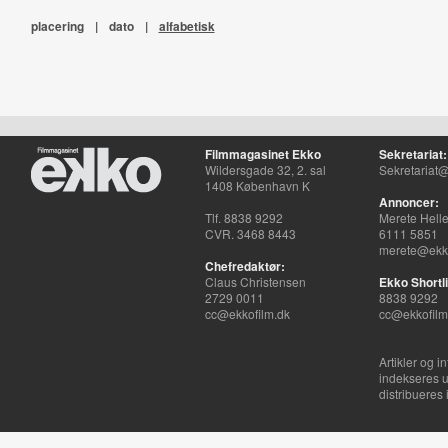
placering
|
dato
|
alfabetisk
Filmmagasinet Ekko
Sekretariat:
Wildersgade 32, 2. sal
Sekretariat@
1408 København K
Annoncer:
Tlf. 8838 9292
Merete Hell
CVR. 3468 8443
6111 5851
merete@ekko
Chefredaktør:
Claus Christensen
Ekko Shortli
2729 0011
8838 9292
cc@ekkofilm.dk
cc@ekkofilm
Artikler og i
indekseres u
distribueres