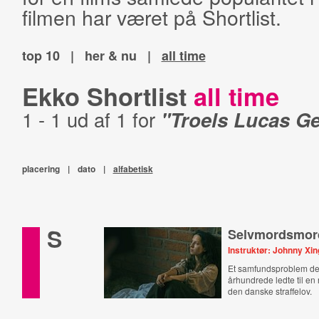
filmen har været på Shortlist.
top 10
|
her & nu
|
all time
Ekko Shortlist
all time
1 - 1 ud af 1 for
"Troels Lucas Ge
placering
|
dato
|
alfabetisk
S
Selvmordsmor
Instruktør: Johnny Xin
Et samfundsproblem der
århundrede ledte til en 
den danske straffelov.