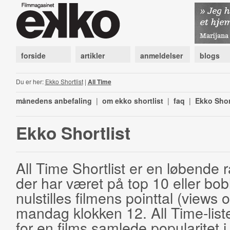
forside
artikler
anmeldelser
blogs
Du er her:
Ekko Shortlist
|
All Time
månedens anbefaling
|
om ekko shortlist
|
faq
|
Ekko Shor
Ekko Shortlist
All Time Shortlist er en løbende ra
der har været på top 10 eller bobl
nulstilles filmens pointtal (views 
mandag klokken 12. All Time-list
for en films samlede popularitet i 