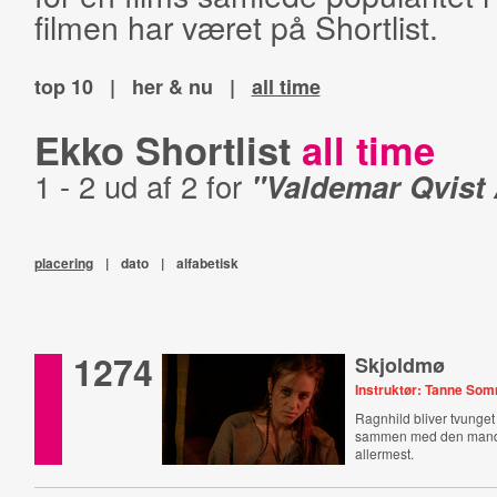
filmen har været på Shortlist.
top 10
|
her & nu
|
all time
Ekko Shortlist
all time
1 - 2 ud af 2 for
"Valdemar Qvist
placering
|
dato
|
alfabetisk
1274
Skjoldmø
Instruktør: Tanne So
Ragnhild bliver tvunget t
sammen med den mand,
allermest.