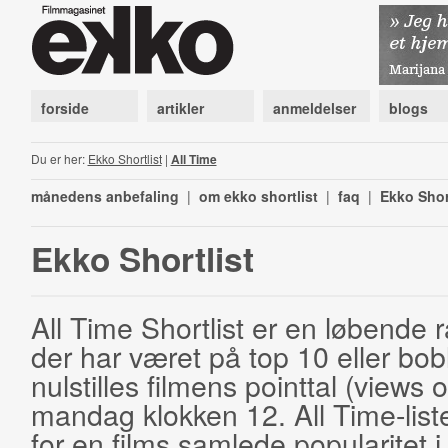
forside
artikler
anmeldelser
blogs
Du er her:
Ekko Shortlist
|
All Time
månedens anbefaling
|
om ekko shortlist
|
faq
|
Ekko Shor
Ekko Shortlist
All Time Shortlist er en løbende ra
der har været på top 10 eller bobl
nulstilles filmens pointtal (views 
mandag klokken 12. All Time-list
for en films samlede popularitet i 