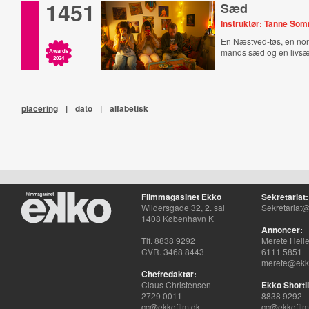
1451
Sæd
Instruktør: Tanne So
En Næstved-tøs, en no
mands sæd og en livsæ
Awards
2024
placering
|
dato
|
alfabetisk
Filmmagasinet Ekko
Sekretariat:
Wildersgade 32, 2. sal
Sekretariat@
1408 København K
Annoncer:
Tlf. 8838 9292
Merete Hell
CVR. 3468 8443
6111 5851
merete@ekko
Chefredaktør:
Claus Christensen
Ekko Shortli
2729 0011
8838 9292
cc@ekkofilm.dk
cc@ekkofilm