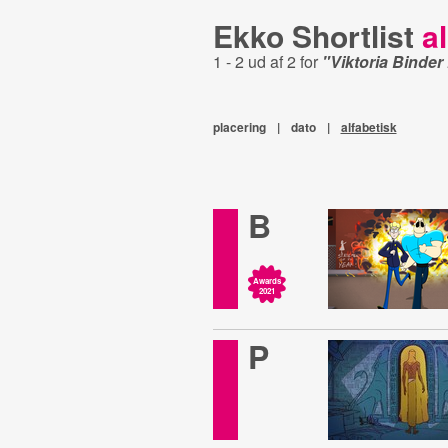
Ekko Shortlist
al
1 - 2 ud af 2 for
"Viktoria Binde
placering
|
dato
|
alfabetisk
B
Awards
2021
P