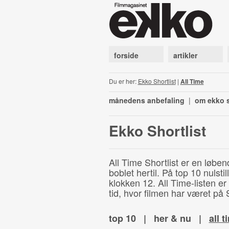
forside
artikler
Du er her:
Ekko Shortlist
|
All Time
månedens anbefaling
|
om ekko s
Ekko Shortlist
All Time Shortlist er en løben
boblet hertil. På top 10 nulst
klokken 12. All Time-listen er
tid, hvor filmen har været på S
top 10
|
her & nu
|
all t