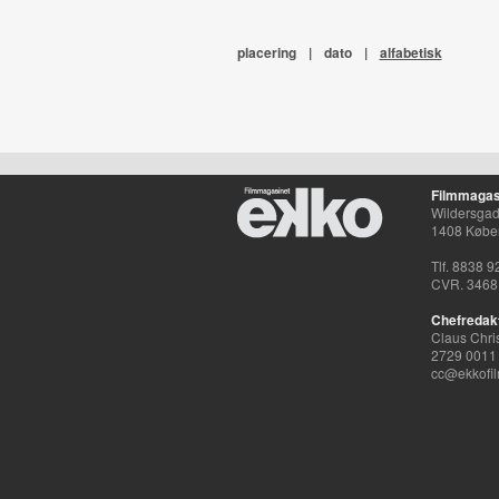
placering
|
dato
|
alfabetisk
Filmmagas
Wildersgade
1408 Købe
Tlf. 8838 9
CVR. 3468
Chefredak
Claus Chri
2729 0011
cc@ekkofil