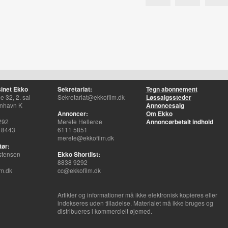
inet Ekko
Sekretariat:
Tegn abonnement
 32, 2. sal
Sekretariat@ekkofilm.dk
Løssalgssteder
nhavn K
Annoncesalg
Annoncer:
Om Ekko
292
Merete Hellerøe
Annoncørbetalt indhold
 8443
6111 5851
merete@ekkofilm.dk
tør:
stensen
Ekko Shortlist:
8838 9292
m.dk
cc@ekkofilm.dk
Artikler og informationer må ikke elektronisk kopieres eller
indekseres uden tilladelse. Materialet må ikke bruges og
distribueres i kommercielt øjemed.