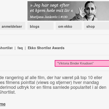
anmeldelser
blogs
om ekko
shop
hortlist
|
faq
|
Ekko Shortlist Awards
de rangering af alle film, der har været på top 10 eller
illes filmens pointtal (views og stjerner) hver mandag
 derimod udtryk for en films samlede popularitet i al den
hortlist.
ime