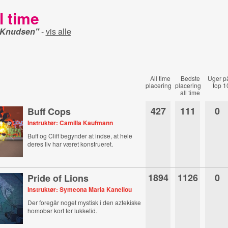
l time
r Knudsen"
-
vis alle
All time
Bedste
Uger p
placering
placering
top 1
all time
427
111
0
Buff Cops
Instruktør: Camilla Kaufmann
Buff og Cliff begynder at indse, at hele
deres liv har været konstrueret.
1894
1126
0
Pride of Lions
Instruktør: Symeona Maria Kanellou
Der foregår noget mystisk i den aztekiske
homobar kort før lukketid.