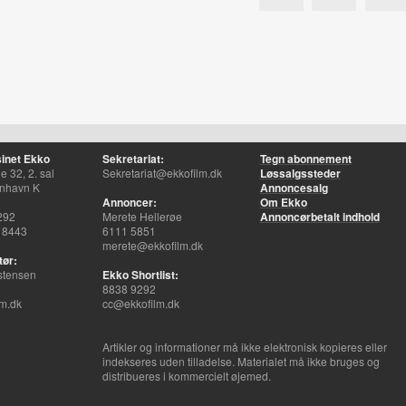
inet Ekko
Sekretariat:
Tegn abonnement
 32, 2. sal
Sekretariat@ekkofilm.dk
Løssalgssteder
nhavn K
Annoncesalg
Annoncer:
Om Ekko
292
Merete Hellerøe
Annoncørbetalt indhold
 8443
6111 5851
merete@ekkofilm.dk
tør:
stensen
Ekko Shortlist:
8838 9292
m.dk
cc@ekkofilm.dk
Artikler og informationer må ikke elektronisk kopieres eller
indekseres uden tilladelse. Materialet må ikke bruges og
distribueres i kommercielt øjemed.