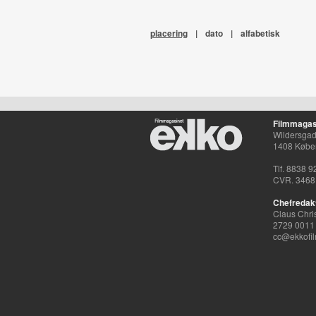
placering
|
dato
|
alfabetisk
Filmmagas
Wildersgade
1408 Købe
Tlf. 8838 9
CVR. 3468
Chefredak
Claus Chri
2729 0011
cc@ekkofil