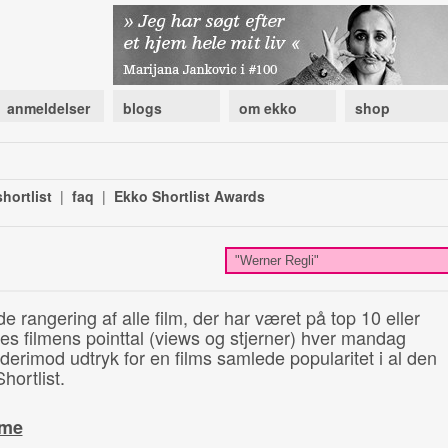
anmeldelser
blogs
om ekko
shop
hortlist
|
faq
|
Ekko Shortlist Awards
de rangering af alle film, der har været på top 10 eller
illes filmens pointtal (views og stjerner) hver mandag
 derimod udtryk for en films samlede popularitet i al den
hortlist.
ime