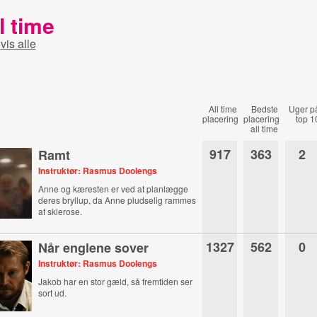
l time
-
vis alle
All time
Bedste
Uger p
placering
placering
top 1
all time
917
363
2
Ramt
Instruktør: Rasmus Doolengs
Anne og kæresten er ved at planlægge
deres bryllup, da Anne pludselig rammes
af sklerose.
1327
562
0
Når englene sover
Instruktør: Rasmus Doolengs
Jakob har en stor gæld, så fremtiden ser
sort ud.