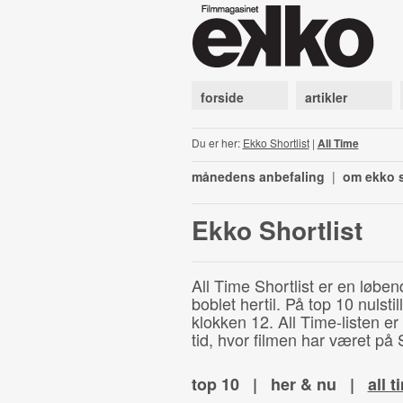
forside
artikler
Du er her:
Ekko Shortlist
|
All Time
månedens anbefaling
|
om ekko s
Ekko Shortlist
All Time Shortlist er en løben
boblet hertil. På top 10 nulst
klokken 12. All Time-listen er
tid, hvor filmen har været på S
top 10
|
her & nu
|
all t