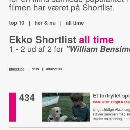
filmen har været på Shortlist.
top 10
|
her & nu
|
all time
Ekko Shortlist
all time
1 - 2 ud af 2 for
"William Bensim
placering
|
dato
|
alfabetisk
434
Et fortryllet spi
Instruktør: Birgit Käs
Unge stridige Aksel søg
støvler sammen med si
møder en hindring, han