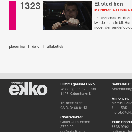
1323
Et sted hen
Instruktør: Rasmus R
En Uber-chauffør får en
kvinde ind i sin bil. Hu
noget, der vender op og
placering
|
dato
|
alfabetisk
Filmmagasinet Ekko
Sekretariat:
Wildersgade 32, 2. sal
Sekretariat@
1408 København K
Annoncer:
Tlf. 8838 9292
Merete Hell
CVR. 3468 8443
6111 5851
merete@ekko
Chefredaktør:
Claus Christensen
Ekko Shortli
2729 0011
8838 9292
cc@ekkofilm.dk
cc@ekkofilm