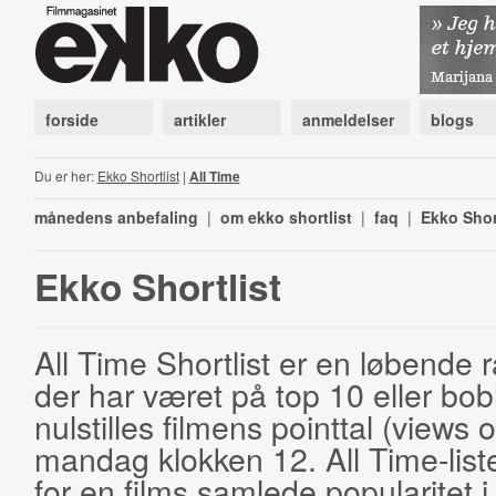
forside
artikler
anmeldelser
blogs
Du er her:
Ekko Shortlist
|
All Time
månedens anbefaling
|
om ekko shortlist
|
faq
|
Ekko Shor
Ekko Shortlist
All Time Shortlist er en løbende ra
der har været på top 10 eller bobl
nulstilles filmens pointtal (views 
mandag klokken 12. All Time-list
for en films samlede popularitet i 