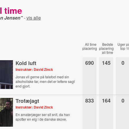
l time
en Jensen"
-
vis alle
All time
Bedste
Uger p
placering
placering
top 1
all time
690
145
0
Kold luft
Instruktør: David Zinck
Jonas vil gerne på talefod med sin
alkoholiske far, men det er lettere sagt
end gjort.
833
164
0
Trofæjagt
Instruktør: David Zinck
En amatørjæger ser sit snit, da han
spotter en elg i de danske skove.