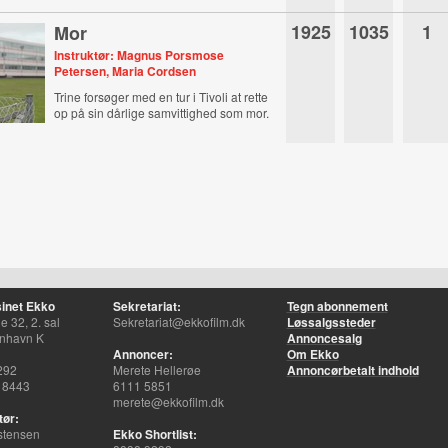
1925
1035
1
Mor
Instruktør: Magnus Porsmose
Petersen, Maria Cordsen
Trine forsøger med en tur i Tivoli at rette
op på sin dårlige samvittighed som mor.
inet Ekko
Sekretariat:
Tegn abonnement
 32, 2. sal
Sekretariat@ekkofilm.dk
Løssalgssteder
nhavn K
Annoncesalg
Annoncer:
Om Ekko
292
Merete Hellerøe
Annoncørbetalt indhold
 8443
6111 5851
merete@ekkofilm.dk
tør:
stensen
Ekko Shortlist: