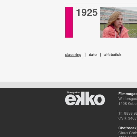
1925
placering
|
dato
|
alfabetisk
Filmmagas
Wildersgade
1408 Købe
Tlf. 8838 9
CVR. 3468
Chefredak
Claus Chri