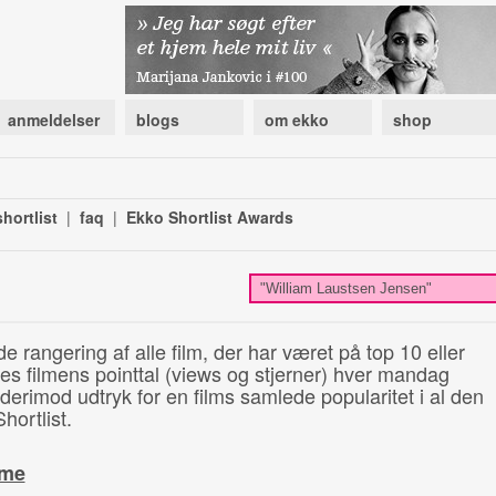
anmeldelser
blogs
om ekko
shop
hortlist
|
faq
|
Ekko Shortlist Awards
de rangering af alle film, der har været på top 10 eller
illes filmens pointtal (views og stjerner) hver mandag
 derimod udtryk for en films samlede popularitet i al den
hortlist.
ime