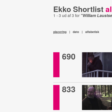
Ekko Shortlist
al
1 - 3 ud af 3 for
"William Lausts
placering
|
dato
|
alfabetisk
690
833