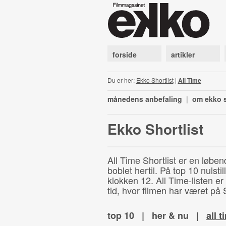
forside
artikler
Du er her:
Ekko Shortlist
|
All Time
månedens anbefaling
|
om ekko s
Ekko Shortlist
All Time Shortlist er en løben
boblet hertil. På top 10 nulst
klokken 12. All Time-listen er
tid, hvor filmen har været på S
top 10
|
her & nu
|
all t