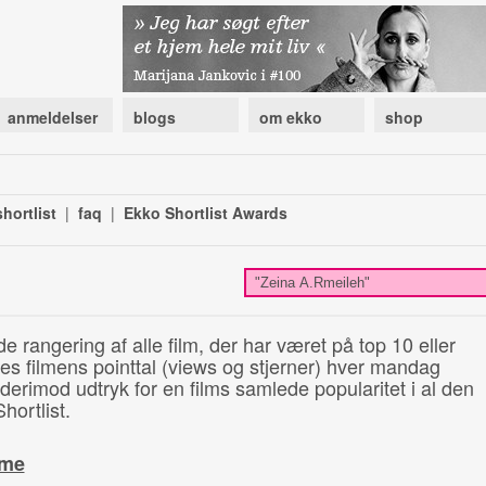
anmeldelser
blogs
om ekko
shop
hortlist
|
faq
|
Ekko Shortlist Awards
de rangering af alle film, der har været på top 10 eller
illes filmens pointtal (views og stjerner) hver mandag
 derimod udtryk for en films samlede popularitet i al den
hortlist.
ime