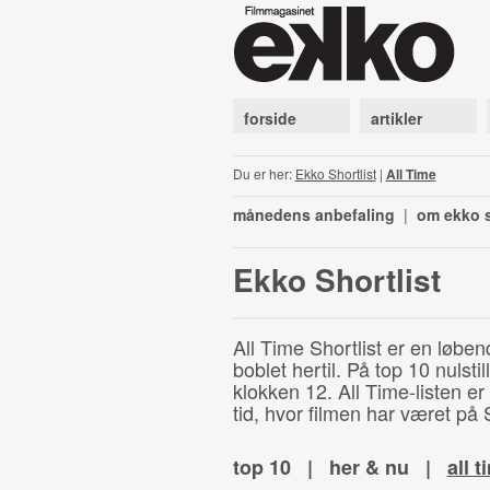
forside
artikler
Du er her:
Ekko Shortlist
|
All Time
månedens anbefaling
|
om ekko s
Ekko Shortlist
All Time Shortlist er en løben
boblet hertil. På top 10 nulst
klokken 12. All Time-listen er
tid, hvor filmen har været på S
top 10
|
her & nu
|
all t