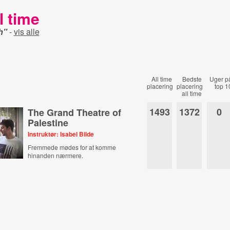
l time
h"
-
vis alle
All time
Bedste
Uger p
placering
placering
top 1
all time
1493
1372
0
The Grand Theatre of
Palestine
Instruktør: Isabel Bilde
Fremmede mødes for at komme
hinanden nærmere.