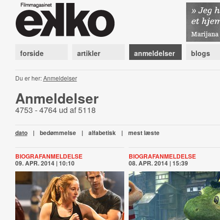
forside
artikler
anmeldelser
blogs
Du er her:
Anmeldelser
Anmeldelser
4753 - 4764 ud af 5118
dato
|
bedømmelse
|
alfabetisk
|
mest læste
BIOGRAFANMELDELSE
BIOGRAFANMELDELSE
09. APR. 2014 | 10:10
08. APR. 2014 | 15:39