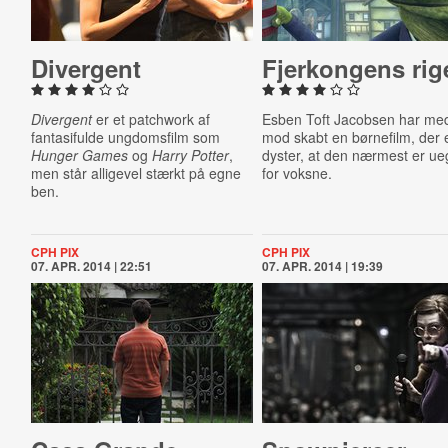
Divergent
Fjer­kon­gens rig
Divergent
er et patchwork af
Esben Toft Jacobsen har med
fantasifulde ungdomsfilm som
mod skabt en børnefilm, der 
Hunger Games
og
Harry Potter
,
dyster, at den nærmest er ue
men står alligevel stærkt på egne
for voksne.
ben.
CPH PIX
CPH PIX
07. APR. 2014 | 22:51
07. APR. 2014 | 19:39