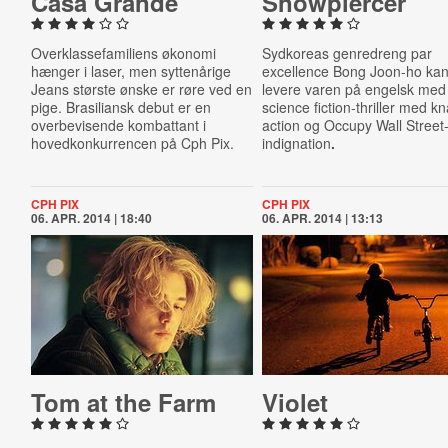
Casa Grande
Snowpi­er­cer
Overklassefamiliens økonomi
Sydkoreas genredreng par
hænger i laser, men syttenårige
excellence Bong Joon-ho ka
Jeans største ønske er røre ved en
levere varen på engelsk med
pige. Brasiliansk debut er en
science fiction-thriller med k
overbevisende kombattant i
action og Occupy Wall Street
hovedkonkurrencen på Cph Pix.
indignation
.
CPH PIX
CPH PIX
06. APR. 2014 | 18:40
06. APR. 2014 | 13:13
Tom at the Farm
Violet