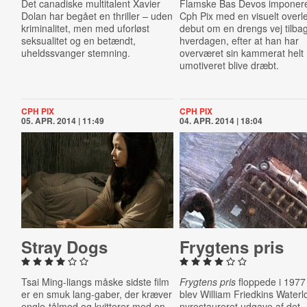
Det canadiske multitalent Xavier
Flamske Bas Devos imponer
Dolan har begået en thriller – uden
Cph Pix med en visuelt overl
kriminalitet, men med uforløst
debut om en drengs vej tilbage
seksualitet og en betændt,
hverdagen, efter at han har
uheldssvanger stemning.
overværet sin kammerat helt
umotiveret blive dræbt.
CPH PIX
CPH PIX
05. APR. 2014 | 11:49
04. APR. 2014 | 18:04
Stray Dogs
Frygtens pris
Tsai Ming-liangs måske sidste film
Frygtens pris
floppede i 1977
er en smuk lang-gaber, der kræver
blev William Friedkins Waterl
engle-tålmod og kvitterer med en
nyrestaureret udgave af det