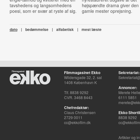
tavshedens og langsomhedens
højspændte drama giver den
poesi, som er svær at ryste af sig.
gamle mester oprejsning.
dato
|
bedømmelse
|
alfabetisk
|
mest læste
Filmmagasinet Ekko
Sekretariat:
Wildersgade 32, 2. sal
Sekretariat@
1408 København K
Annoncer:
Tlf. 8838 9292
Merete Hell
CVR. 3468 8443
6111 5851
merete@ekko
Chefredaktør:
Claus Christensen
Ekko Shortli
2729 0011
8838 9292
cc@ekkofilm.dk
cc@ekkofilm
Artikler og i