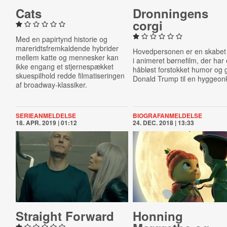
Cats
Dron­nin­gens
corgi
Med en papirtynd historie og
mareridtsfremkaldende hybrider
Hovedpersonen er en skabet
mellem katte og mennesker kan
i animeret børnefilm, der har
ikke engang et stjernespækket
håbløst forstokket humor og 
skuespilhold redde filmatiseringen
Donald Trump til en hyggeonk
af broadway-klassiker.
SERIEANMELDELSE
BIOGRAFANMELDELSE
18. APR. 2019 | 01:12
24. DEC. 2018 | 13:33
Straight Forward
Honning