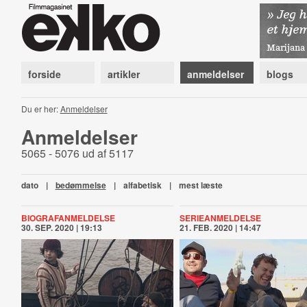
forside
artikler
anmeldelser
blogs
Du er her:
Anmeldelser
Anmeldelser
5065 - 5076 ud af 5117
dato
|
bedømmelse
|
alfabetisk
|
mest læste
BIOGRAFANMELDELSE
SERIEANMELDELSE
30. SEP. 2020 | 19:13
21. FEB. 2020 | 14:47