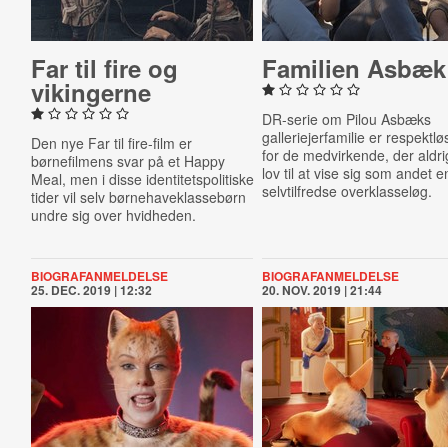
Far til fire og
Familien Asbæk
vikin­ger­ne
DR-serie om Pilou Asbæks
galleriejerfamilie er respektlø
Den nye Far til fire-film er
for de medvirkende, der aldri
børnefilmens svar på et Happy
lov til at vise sig som andet 
Meal, men i disse identitetspolitiske
selvtilfredse overklasseløg.
tider vil selv børnehaveklassebørn
undre sig over hvidheden.
BIOGRAFANMELDELSE
BIOGRAFANMELDELSE
25. DEC. 2019 | 12:32
20. NOV. 2019 | 21:44