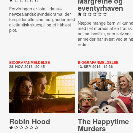
Margrethe og
even­tyr­ha­ven
Forvirringen er total i dansk-
newzealandsk svindeldrama, der
forspilder alle sine muligheder med
Næppe mange børn vil kunne
dilettantisk skuespil og et håbløst
med i et morads af en fransk
plot.
animationsfilm, som selv vor
anmelder har svært ved at hit
rede i.
BIOGRAFANMELDELSE
BIOGRAFANMELDELSE
28. NOV. 2018 | 20:45
13. SEP. 2018 | 12:36
Robin Hood
The Happytime
Murders