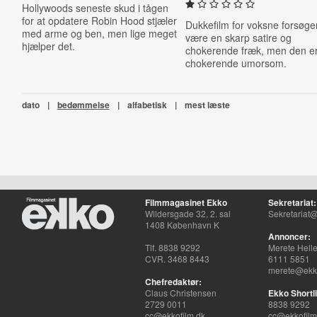
Hollywoods seneste skud i tågen
for at opdatere Robin Hood stjæler
Dukkefilm for voksne forsøge
med arme og ben, men lige meget
være en skarp satire og
hjælper det.
chokerende fræk, men den e
chokerende umorsom.
dato
|
bedømmelse
|
alfabetisk
|
mest læste
Filmmagasinet Ekko
Sekretariat:
Wildersgade 32, 2. sal
Sekretariat@
1408 København K
Annoncer:
Tlf. 8838 9292
Merete Hell
CVR. 3468 8443
6111 5851
merete@ekko
Chefredaktør:
Claus Christensen
Ekko Shortli
2729 0011
8838 9292
cc@ekkofilm.dk
cc@ekkofilm