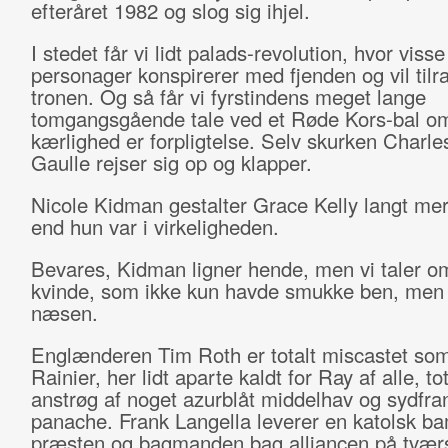
efteråret 1982 og slog sig ihjel.
I stedet får vi lidt palads-revolution, hvor visse
personager konspirerer med fjenden og vil tilr
tronen. Og så får vi fyrstindens meget lange
tomgangsgående tale ved et Røde Kors-bal om
kærlighed er forpligtelse. Selv skurken Charle
Gaulle rejser sig op og klapper.
Nicole Kidman gestalter Grace Kelly langt mer
end hun var i virkeligheden.
Bevares, Kidman ligner hende, men vi taler o
kvinde, som ikke kun havde smukke ben, men 
næsen.
Englænderen Tim Roth er totalt miscastet som
Rainier, her lidt aparte kaldt for Ray af alle, to
anstrøg af noget azurblåt middelhav og sydfra
panache. Frank Langella leverer en katolsk ba
præsten og bagmanden bag alliancen på tværs