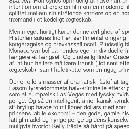
Spurven.
Han synes oprindelig at have haft en
intention om at dreje en film om en moderne fi
splittet mellem sin strålende karriere og en ad
træmand i et kedeligt ægteskab.
Men meget hurtigt kører denne ærlighed af spo
Historien sukres ind i en sentimental omgang
kongerøgelse og brevkassefilosofi. Pludselig bl
Monaco symbol på hendes egen individuelle fr
længere et fængsel. Og pludselig finder Grace
af, at hun hellere må lære fransk (lidt sent eft
ægteskab), samt hofetikette som en rigtig pri
Der er ellers masser af dramatisk råstof at tag
Såsom fyrstedømmets halv-kriminelle efterkrig
som et europæisk Las Vegas med lyssky hvidv
penge. Og så en intelligent, amerikansk kvind
sit bryllup havde to millioner dollars med som 
prinsens labile økonomi – den gode, gamle his
fattigfin adel og nyrige penge og dens konsekv
muligvis hvorfor Kelly trådte så hårdt på speed