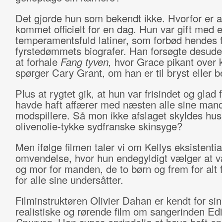
Det gjorde hun som bekendt ikke. Hvorfor er a
kommet officielt for en dag. Hun var gift med 
temperamentsfuld latiner, som forbød hendes f
fyrstedømmets biografer. Han forsøgte desude
at forhale
Fang tyven,
hvor Grace pikant over k
spørger Cary Grant, om han er til bryst eller b
Plus at rygtet gik, at hun var frisindet og glad 
havde haft affærer med næsten alle sine mand
modspillere. Så mon ikke afslaget skyldes hu
olivenolie-tykke sydfranske skinsyge?
Men ifølge filmen taler vi om Kellys eksistentia
omvendelse, hvor hun endegyldigt vælger at v
og mor for manden, de to børn og frem for alt 
for alle sine undersåtter.
Filminstruktøren Olivier Dahan er kendt for si
realistiske og rørende film om sangerinden Edi