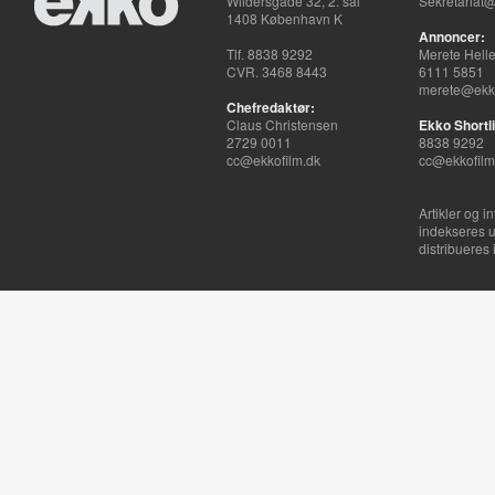
Wildersgade 32, 2. sal
Sekretariat@
1408 København K
Annoncer:
Tlf. 8838 9292
Merete Hell
CVR. 3468 8443
6111 5851
merete@ekko
Chefredaktør:
Claus Christensen
Ekko Shortli
2729 0011
8838 9292
cc@ekkofilm.dk
cc@ekkofilm
Artikler og i
indekseres u
distribueres