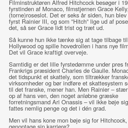
Filminstruktøren Alfred Hitchcock besøger i 1
fyrstinden af Monaco, filmstjernen Grace Kelly
(torne)roseslot. Det er seks år siden, hun blev
fyrst Rainier III, og som ”Hitch” lige ud af pos
det, så ser Grace lidt trist og træt ud.
Så kunne hun ikke tænke sig at tage tilbage til
Hollywood og spille hovedrollen i hans nye fil
Det vil Grace kraftigt overveje.
Samtidig er det lille fyrstedømme under pres f
Frankrigs præsident Charles de Gaulle. Monac
det tidspunkt et skattely, som tiltrækker fransk
virksomheder og bør indføre et skattesystem 
til det franske, mener han. Men Rainier – stær
op af hans ven, den noget anløbne græske
forretningsmand Ari Onassis – vil ikke bøje sig
fattes nemlig penge og det i dén grad.
Men vil hans kone mon bøje sig for Hitchcock,
genoptage sin karriere?