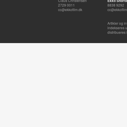
Claus Christensen
Ekko Shortli
2729 0011
8838 9292
cc@ekkofilm.dk
cc@ekkofilm
Artikler og i
indekseres u
distribueres