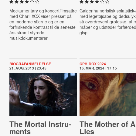
Mockumentary og koncertfilmsatire
Galgenhumoristisk splatstick
med Charli XCX viser presset på
med legetøjsabe og dødsulyk
en moderne stjerne og er en
så overdrevent groteske, at
forfriskende kontrast til de seneste
måber og udstøder forfærde
års stramt styrede
gisp.
musikdokumentarer.
BIOGRAFANMELDELSE
CPH:DOX 2024
21. AUG. 2013 | 23:45
16. MAR. 2024 | 17:15
The Mortal In­stru­
The Mother of A
ments
Lies