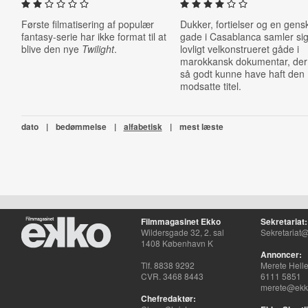
Første filmatisering af populær
Dukker, fortielser og en gens
fantasy-serie har ikke format til at
gade i Casablanca samler sig
blive den nye
Twilight
.
lovligt velkonstrueret gåde i
marokkansk dokumentar, der 
så godt kunne have haft den
modsatte titel.
dato
|
bedømmelse
|
alfabetisk
|
mest læste
Filmmagasinet Ekko
Sekretariat:
Wildersgade 32, 2. sal
Sekretariat@
1408 København K
Annoncer:
Tlf. 8838 9292
Merete Hell
CVR. 3468 8443
6111 5851
merete@ekko
Chefredaktør: