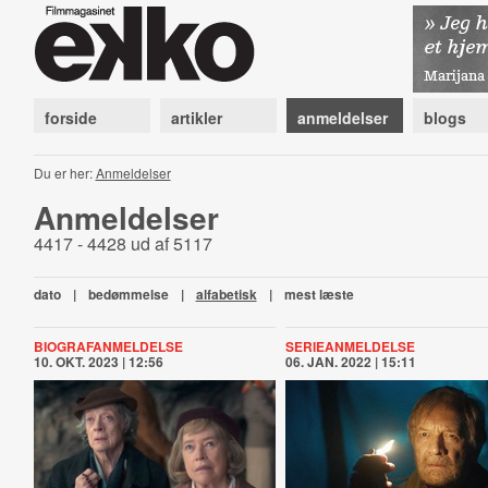
forside
artikler
anmeldelser
blogs
Du er her:
Anmeldelser
Anmeldelser
4417 - 4428 ud af 5117
dato
|
bedømmelse
|
alfabetisk
|
mest læste
BIOGRAFANMELDELSE
SERIEANMELDELSE
10. OKT. 2023 | 12:56
06. JAN. 2022 | 15:11