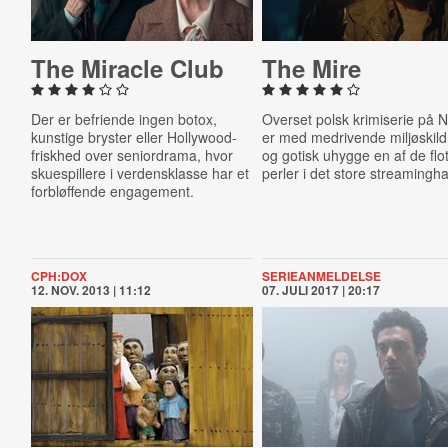
The Miracle Club
The Mire
Der er befriende ingen botox,
Overset polsk krimiserie på Ne
kunstige bryster eller Hollywood-
er med medrivende miljøskild
friskhed over seniordrama, hvor
og gotisk uhygge en af de flo
skuespillere i verdensklasse har et
perler i det store streamingha
forbløffende engagement.
CPH:DOX
SERIEANMELDELSE
12. NOV. 2013 | 11:12
07. JULI 2017 | 20:17