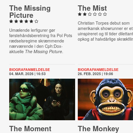
The Missing
The Mist
Picture
Christian Torpes debut som
amerikansk showrunner er et
Umælende lerfigurer gør
uinspireret og til tider dilettan
førstehåndsberetning fra Pol Pots
opkog af halvdårlige skrækfil
rædselsregime skræmmende
nærværende i den Cph:Dox-
aktuelle
The Missing Picture
.
BIOGRAFANMELDELSE
BIOGRAFANMELDELSE
04. MAR. 2026 | 16:53
26. FEB. 2025 | 19:06
The Moment
The Monkey