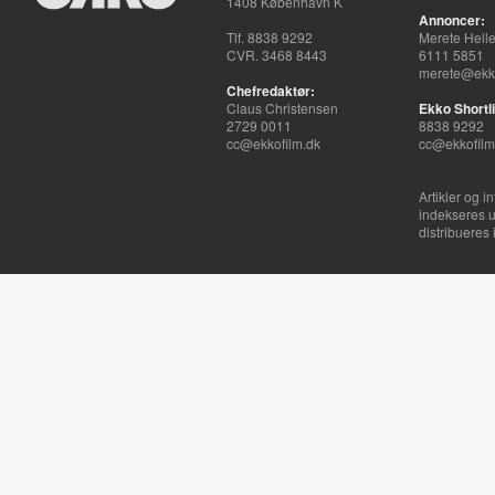
1408 København K
Annoncer:
Tlf. 8838 9292
Merete Hell
CVR. 3468 8443
6111 5851
merete@ekko
Chefredaktør:
Claus Christensen
Ekko Shortli
2729 0011
8838 9292
cc@ekkofilm.dk
cc@ekkofilm
Artikler og i
indekseres u
distribueres