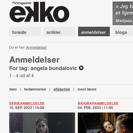
forside
artikler
anmeldelser
blogs
Du er her:
Anmeldelser
Anmeldelser
For tag: angela bundalovic
1 - 4 ud af 4
dato
|
bedømmelse
|
alfabetisk
|
mest læste
SERIEANMELDELSE
BIOGRAFANMELDELSE
10. SEP. 2022 | 14:08
04. FEB. 2023 | 11:06