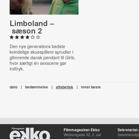
Limboland –
sæson 2
Den nye generations bedste
kvindelige skuespillere sprudler i
glimrende dansk pendant til
Girls
,
hvor særligt én sexscene gør
indtryk.
dato
|
bedømmelse
|
alfabetisk
|
mest læste
Filmmagasinet Ekko
Sekretariat:
Wildersgade 32, 2. sal
Sekretariat@