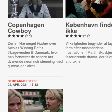
Copen­ha­gen
København find
Cowboy
ikke
Der er ikke meget
Pusher
over
Virkeligheden begynder at ta
Nicolas Winding Refns
form efter tosomhedens
tilbagevenden til Danmark, hvor
frustrationer i Martin Skovbje
han fortsætter de senere års
fascinerende drama, der føl
dvælende neon noir-stemning med
at drukne.
glimtvis genialitet.
SERIEANMELDELSE
02. APR. 2021 | 15:32