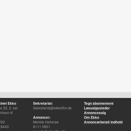
inet Ekko
Sekretariat:
Tegn abonnement
 32, 2. sal
Sekretariat@ekkofilm.dk
Løssalgssteder
nhavn K
Annoncesalg
Annoncer:
Om Ekko
292
Merete Hellerøe
Annoncørbetalt indhold
 8443
6111 5851