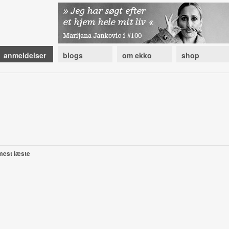
anmeldelser
blogs
om ekko
shop
mest læste