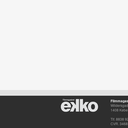
Filmmagas
Wildersgade
1408 Købe
Tlf. 8838 9
CVR. 3468