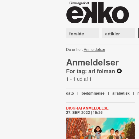
forside
artikler
Du er her:
Anmeldelser
Anmeldelser
For tag: ari folman
1 - 1 ud af 1
dato
|
bedømmelse
|
alfabetisk
|
BIOGRAFANMELDELSE
27. SEP. 2022 | 15:26