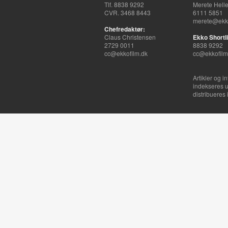
Tlf. 8838 9292
Merete Hell
CVR. 3468 8443
6111 5851
merete@ekko
Chefredaktør:
Claus Christensen
Ekko Shortli
2729 0011
8838 9292
cc@ekkofilm.dk
cc@ekkofilm
Artikler og i
indekseres u
distribueres