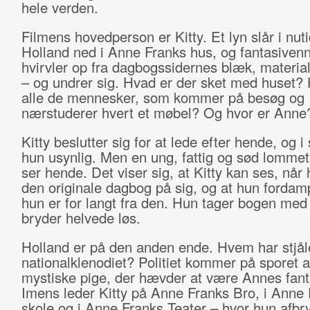
hele verden.
Filmens hovedperson er Kitty. Et lyn slår i nut
Holland ned i Anne Franks hus, og fantasiven
hvirvler op fra dagbogssidernes blæk, material
– og undrer sig. Hvad er der sket med huset?
alle de mennesker, som kommer på besøg og
nærstuderer hvert et møbel? Og hvor er Anne
Kitty beslutter sig for at lede efter hende, og i 
hun usynlig. Men en ung, fattig og sød lommet
ser hende. Det viser sig, at Kitty kan ses, når
den originale dagbog på sig, og at hun fordamp
hun er for langt fra den. Hun tager bogen med 
bryder helvede løs.
Holland er på den anden ende. Hvem har stjål
nationalklenodiet? Politiet kommer på sporet a
mystiske pige, der hævder at være Annes fant
Imens leder Kitty på Anne Franks Bro, i Anne
skole og i Anne Franks Teater – hvor hun afbr