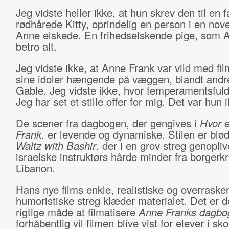
Jeg vidste heller ikke, at hun skrev den til en 
rødhårede Kitty, oprindelig en person i en nov
Anne elskede. En frihedselskende pige, som 
betro alt.
Jeg vidste ikke, at Anne Frank var vild med fi
sine idoler hængende på væggen, blandt andr
Gable. Jeg vidste ikke, hvor temperamentsfuld
Jeg har set et stille offer for mig. Det var hun 
De scener fra dagbogen, der gengives i
Hvor 
Frank
, er levende og dynamiske. Stilen er blød
Waltz with Bashir
, der i en grov streg genopli
israelske instruktørs hårde minder fra borgerkr
Libanon.
Hans nye films enkle, realistiske og overraske
humoristiske streg klæder materialet. Det er d
rigtige måde at filmatisere
Anne Franks dagbo
forhåbentlig vil filmen blive vist for elever i sk