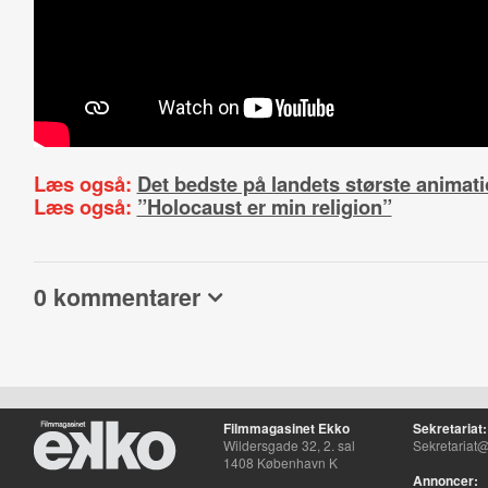
Læs også:
Det bedste på landets største animati
Læs også:
”Holocaust er min religion”
0 kommentarer
Filmmagasinet Ekko
Sekretariat:
Wildersgade 32, 2. sal
Sekretariat@
1408 København K
Annoncer: