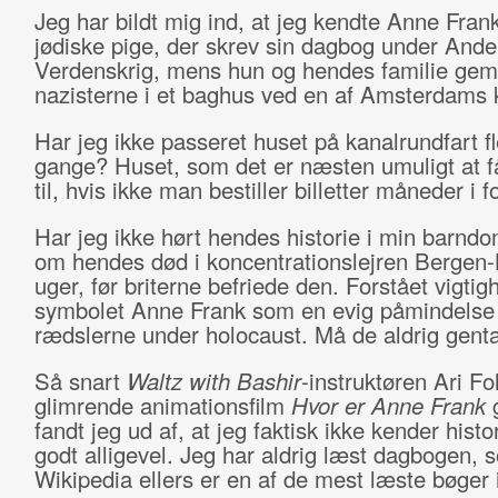
Jeg har bildt mig ind, at jeg kendte Anne Fran
jødiske pige, der skrev sin dagbog under And
Verdenskrig, mens hun og hendes familie gemt
nazisterne i et baghus ved en af Amsterdams 
Har jeg ikke passeret huset på kanalrundfart fl
gange? Huset, som det er næsten umuligt at 
til, hvis ikke man bestiller billetter måneder i f
Har jeg ikke hørt hendes historie i min barnd
om hendes død i koncentrationslejren Bergen-
uger, før briterne befriede den. Forstået vigtig
symbolet Anne Frank som en evig påmindels
rædslerne under holocaust. Må de aldrig genta
Så snart
Waltz with Bashir
-instruktøren Ari F
glimrende animationsfilm
Hvor er Anne Frank
g
fandt jeg ud af, at jeg faktisk ikke kender histo
godt alligevel. Jeg har aldrig læst dagbogen, 
Wikipedia ellers er en af de mest læste bøger 