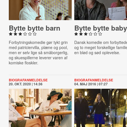
Bytte bytte barn
Bytte bytte bab
Forbytningskomedie gør tykt grin
Dansk komedie om forbytted
med patriciervilla, plæne og pool,
og to meget forskellige famil
men er selv lige så småborgerlig,
en blød og sød oplevelse.
og skuespillerne leverer varen af
komiske floskler.
BIOGRAFANMELDELSE
BIOGRAFANMELDELSE
20. OKT. 2020 | 14:36
04. MAJ 2016 | 07:27