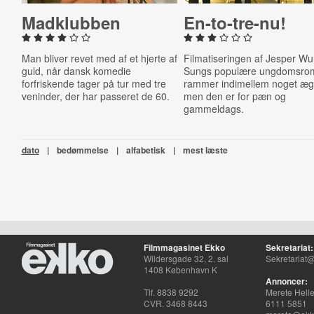
Mad­klub­ben
En-​to-​tre-​nu!
Man bliver revet med af et hjerte af
Filmatiseringen af Jesper W
guld, når dansk komedie
Sungs populære ungdomsro
forfriskende tager på tur med tre
rammer indimellem noget æg
veninder, der har passeret de 60.
men den er for pæn og
gammeldags.
dato
|
bedømmelse
|
alfabetisk
|
mest læste
Filmmagasinet Ekko
Sekretariat:
Wildersgade 32, 2. sal
Sekretariat@
1408 København K
Annoncer:
Tlf. 8838 9292
Merete Hell
CVR. 3468 8443
6111 5851