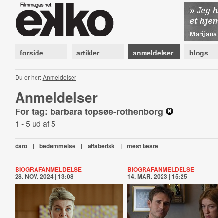
forside
artikler
anmeldelser
blogs
Du er her:
Anmeldelser
Anmeldelser
For tag: barbara topsøe-rothenborg
1 - 5 ud af 5
dato
|
bedømmelse
|
alfabetisk
|
mest læste
BIOGRAFANMELDELSE
BIOGRAFANMELDELSE
28. NOV. 2024 | 13:08
14. MAR. 2023 | 15:25