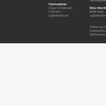
merete@ekko
Chefredaktør:
Claus Christensen
Ekko Shortli
2729 0011
8838 9292
cc@ekkofilm.dk
cc@ekkofilm
Artikler og i
indekseres u
distribueres