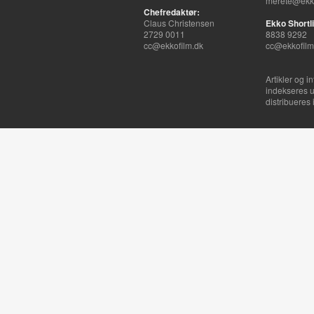
merete@ekko
Chefredaktør:
Claus Christensen
Ekko Shortli
2729 0011
8838 9292
cc@ekkofilm.dk
cc@ekkofilm
Artikler og i
indekseres u
distribueres