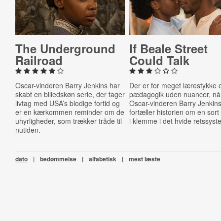
The Un­der­ground
If Beale Street
Railroad
Could Talk
Oscar-vinderen Barry Jenkins har
Der er for meget lærestykke 
skabt en billedskøn serie, der tager
pædagogik uden nuancer, nå
livtag med USA’s blodige fortid og
Oscar-vinderen Barry Jenkin
er en kærkommen reminder om de
fortæller historien om en sor
uhyrligheder, som trækker tråde til
i klemme i det hvide retssyst
nutiden.
dato
|
bedømmelse
|
alfabetisk
|
mest læste