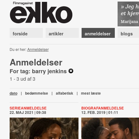
forside
artikler
anmeldelser
blogs
Du er her:
Anmeldelser
Anmeldelser
For tag: barry jenkins
1 - 3 ud af 3
dato
|
bedømmelse
|
alfabetisk
|
mest læste
SERIEANMELDELSE
BIOGRAFANMELDELSE
22. MAJ 2021 | 09:38
12. FEB. 2019 | 01:11