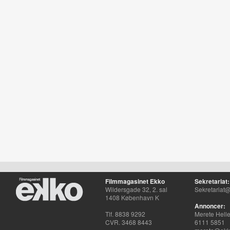
Filmmagasinet Ekko
Sekretariat:
Wildersgade 32, 2. sal
Sekretariat@
1408 København K
Annoncer:
Tlf. 8838 9292
Merete Hell
CVR. 3468 8443
6111 5851