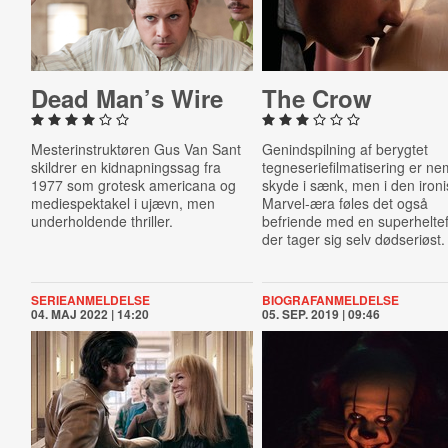
Dead Man’s Wire
The Crow
Mesterinstruktøren Gus Van Sant
Genindspilning af berygtet
skildrer en
kidnapningssag fra
tegneseriefilmatisering er ne
1977 som grotesk americana og
skyde i sænk, men i den iron
mediespektakel i ujævn, men
Marvel-æra føles det også
underholdende thriller.
befriende med en superheltef
der tager sig selv dødseriøst.
SERIEANMELDELSE
BIOGRAFANMELDELSE
04. MAJ 2022 | 14:20
05. SEP. 2019 | 09:46