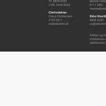
Tlf. 8838 9292
Merete Hell
CVR. 3468 8443
6111 5851
merete@ekko
Chefredaktør:
Claus Christensen
Ekko Shortli
2729 0011
8838 9292
cc@ekkofilm.dk
cc@ekkofilm
Artikler og i
indekseres u
distribueres