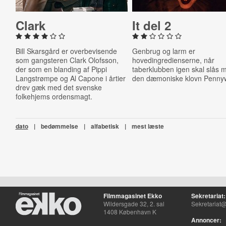
Clark
It del 2
Bill Skarsgård er overbevisende
Genbrug og larm er
som gangsteren Clark Olofsson,
hovedingredienserne, når
der som en blanding af Pippi
taberklubben igen skal slås 
Langstrømpe og Al Capone i årtier
den dæmoniske klovn Pennyw
drev gæk med det svenske
folkehjems ordensmagt.
dato
|
bedømmelse
|
alfabetisk
|
mest læste
Filmmagasinet Ekko
Sekretariat:
Wildersgade 32, 2. sal
Sekretariat@
1408 København K
Annoncer: