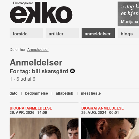
forside
artikler
anmeldelser
blogs
Du er her:
Anmeldelser
Anmeldelser
For tag: bill skarsgård
1 - 6 ud af 6
dato
|
bedømmelse
|
alfabetisk
|
mest læste
BIOGRAFANMELDELSE
BIOGRAFANMELDELSE
26. APR. 2026 | 14:09
29. AUG. 2024 | 00:01