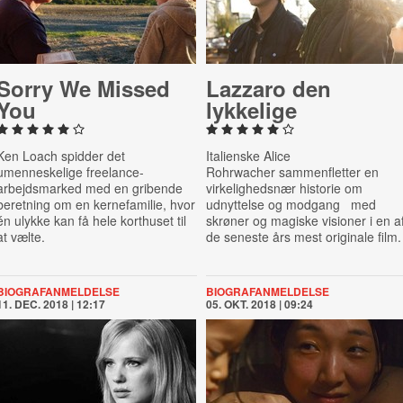
Sorry We Missed
Lazzaro den
You
lykkelige
Ken Loach spidder det
Italienske
Alice
umenneskelige freelance-
Rohrwacher
sammenfletter en
arbejdsmarked med en gribende
virkelighedsnær historie om
beretning om en kernefamilie, hvor
udnyttelse og modgang med
én ulykke kan få hele korthuset til
skrøner og magiske visioner i en a
at vælte.
de
seneste års mest originale film
.
BIOGRAFANMELDELSE
BIOGRAFANMELDELSE
11. DEC. 2018 | 12:17
05. OKT. 2018 | 09:24