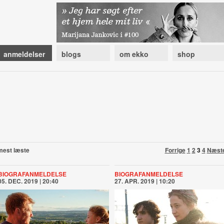
anmeldelser
blogs
om ekko
shop
mest læste
Forrige
1
2
3
4
Næst
BIOGRAFANMELDELSE
BIOGRAFANMELDELSE
05. DEC. 2019 | 20:40
27. APR. 2019 | 10:20