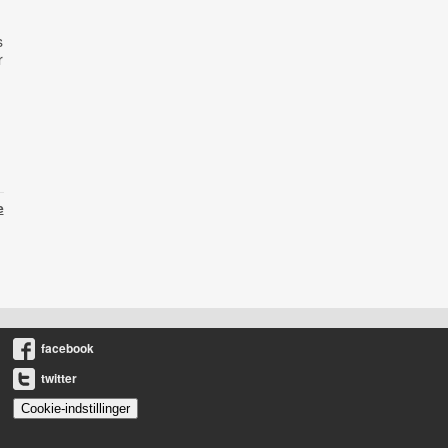
s
r
e
facebook
twitter
Cookie-indstillinger