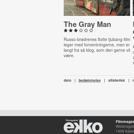
The Gray Man
Russo-brødrenes flotte tjubang-film
leger med forventningerne, men er
langt fra så klog, som den gerne vil
være.
dato
|
bedømmelse
|
alfabetisk
|
Filmmagas
Wildersgade
1408 Købe