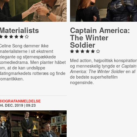
Ma­ter­i­al­ists
Captain America:
The Winter
Soldier
Celine Song dømmer ikke
materialisterne i sit ekstremt
elegante og stjernespækkede
Med action, højpolitisk konspiratio
komediedrama. Men planter håbet
og menneskelig tyngde er
Captain
om, at de kan undslippe
America: The Winter Soldier
en af
datingmarkedets rotteræs og finde
de bedste superheltefilm
romantikken.
nogensinde.
BIOGRAFANMELDELSE
04. DEC. 2019 | 09:23