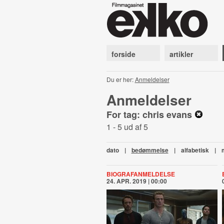
forside
artikler
Du er her:
Anmeldelser
Anmeldelser
For tag: chris evans
1 - 5 ud af 5
dato
|
bedømmelse
|
alfabetisk
|
BIOGRAFANMELDELSE
24. APR. 2019 | 00:00