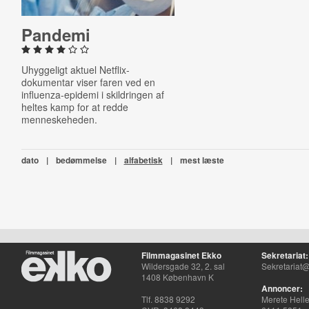
Pandemi
Uhyggeligt aktuel Netflix-
dokumentar viser faren ved en
influenza-epidemi i skildringen af
heltes kamp for at redde
menneskeheden.
dato
|
bedømmelse
|
alfabetisk
|
mest læste
Filmmagasinet Ekko
Sekretariat:
Wildersgade 32, 2. sal
Sekretariat@
1408 København K
Annoncer:
Tlf. 8838 9292
Merete Hell