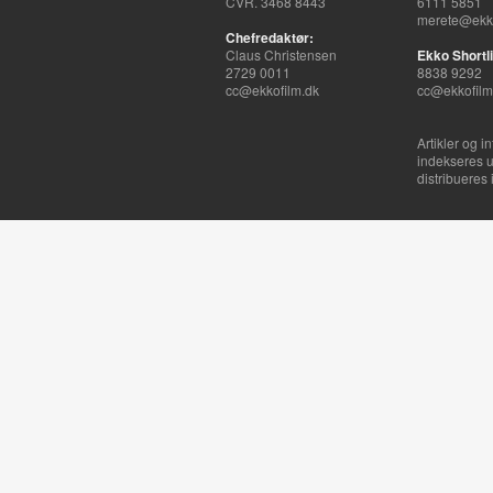
CVR. 3468 8443
6111 5851
merete@ekko
Chefredaktør:
Claus Christensen
Ekko Shortli
2729 0011
8838 9292
cc@ekkofilm.dk
cc@ekkofilm
Artikler og i
indekseres u
distribueres