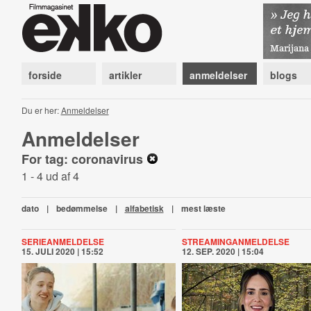
forside
artikler
anmeldelser
blogs
Du er her:
Anmeldelser
Anmeldelser
For tag: coronavirus
1 - 4 ud af 4
dato
|
bedømmelse
|
alfabetisk
|
mest læste
SERIEANMELDELSE
STREAMINGANMELDELSE
15. JULI 2020 | 15:52
12. SEP. 2020 | 15:04