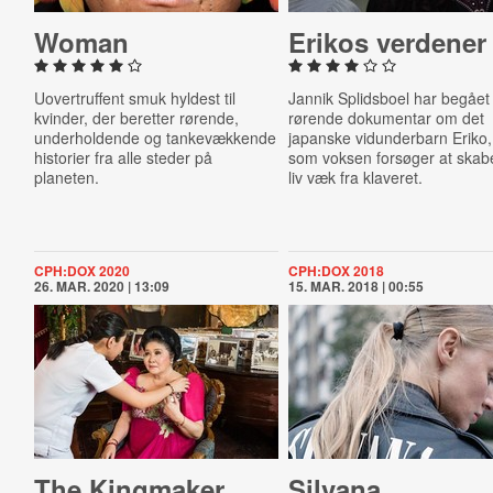
Woman
Erikos verdener
Uovertruffent smuk hyldest til
Jannik Splidsboel har begået
kvinder, der beretter rørende,
rørende dokumentar om det
underholdende og tankevækkende
japanske vidunderbarn Eriko,
historier fra alle steder på
som voksen forsøger at skab
planeten.
liv væk fra klaveret.
CPH:DOX 2020
CPH:DOX 2018
26. MAR. 2020 | 13:09
15. MAR. 2018 | 00:55
The Kingmaker
Silvana