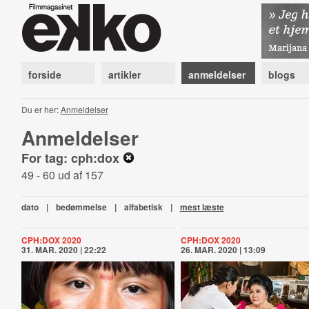
forside
artikler
anmeldelser
blogs
Du er her:
Anmeldelser
Anmeldelser
For tag: cph:dox
49 - 60 ud af 157
dato
|
bedømmelse
|
alfabetisk
|
mest læste
CPH:DOX 2020
CPH:DOX 2020
31. MAR. 2020 | 22:22
26. MAR. 2020 | 13:09