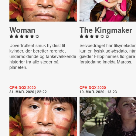
Woman
The Kingmaker
Uovertruffent smuk hyldest til
Selvbedraget har tilsynelade
kvinder, der beretter rørende,
kun en fysisk udløbsdato, når
underholdende og tankevækkende
gælder Filippinernes tidligere
historier fra alle steder på
førstedame Imelda Marcos.
planeten.
CPH:DOX 2020
CPH:DOX 2020
31. MAR. 2020 | 22:22
19. MAR. 2020 | 13:23