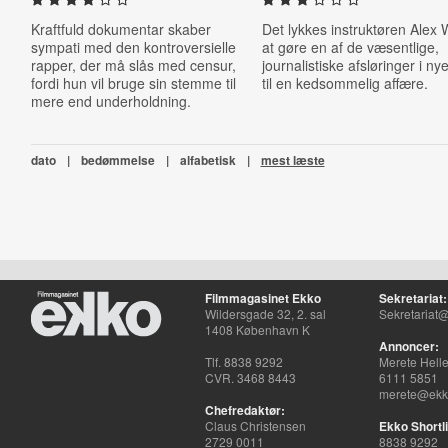
Kraftfuld dokumentar skaber
Det lykkes instruktøren Alex 
sympati med den kontroversielle
at gøre en af de væsentlige,
rapper, der må slås med censur,
journalistiske afsløringer i nye
fordi hun vil bruge sin stemme til
til en kedsommelig affære.
mere end underholdning.
dato
|
bedømmelse
|
alfabetisk
|
mest læste
Filmmagasinet Ekko
Sekretariat:
Wildersgade 32, 2. sal
Sekretariat@
1408 København K
Annoncer:
Tlf. 8838 9292
Merete Hell
CVR. 3468 8443
6111 5851
merete@ekko
Chefredaktør:
Claus Christensen
Ekko Shortli
2729 0011
8838 9292