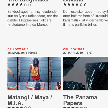
Selvbedraget har tilsyneladende
Den lesbiske rapper med syr
kun en fysisk udløbsdato, når det
aner buldrer frem så kraftfuld
gælder Filippinernes tidligere
karismatisk, at vi gerne tilgive
førstedame Imelda Marcos.
filmens partiske briller.
CPH:DOX 2018
CPH:DOX 2019
16. MAR. 2018 | 00:12
20. MAR. 2019 | 18:07
Matangi / Maya /
The Panama
M.I.A.
Papers