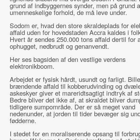
grund af indbyggernes synder, men på grund a
umenneskelige forhold, de må leve under.
Sodom er, hvad den store skraldeplads for ele
affald uden for hovedstaden Accra kaldes i fo
Hvert år sendes 250.000 tons affald dertil for a
ophugget, nedbrudt og genanvendt.
Her ses bagsiden af den vestlige verdens
elektronikboom.
Arbejdet er fysisk hårdt, usundt og farligt. Bill
brændende affald til kobberudvinding og dvæl
askeskyer giver et mareridtsagtigt indtryk af st
Bedre bliver det ikke af, at skraldet bliver dump
tidligere sumpområde. Der er så meget vand
nedenunder, at jorden til tider bevæger sig un
fødderne.
I stedet for en moraliserende opsang til forbr