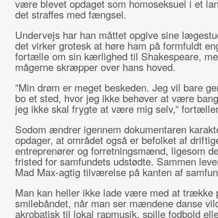
være blevet opdaget som homoseksuel i et lan
det straffes med fængsel.
Undervejs har han måttet opgive sine lægestud
det virker grotesk at høre ham på formfuldt en
fortælle om sin kærlighed til Shakespeare, m
mågerne skræpper over hans hoved.
”Min drøm er meget beskeden. Jeg vil bare g
bo et sted, hvor jeg ikke behøver at være ban
jeg ikke skal frygte at være mig selv,” fortælle
Sodom ændrer igennem dokumentaren karakt
opdager, at området også er befolket af driftig
entreprenører og forretningsmænd, ligesom det
fristed for samfundets udstødte. Sammen leve
Mad Max-agtig tilværelse på kanten af samfun
Man kan heller ikke lade være med at trække 
smilebåndet, når man ser mændene danse vild
akrobatisk til lokal rapmusik, spille fodbold ell