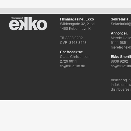
Filmmagasinet Ekko
Sekretariat:
Wildersgade 32, 2. sal
Sekretariat@
1408 København K
Annoncer:
Tlf. 8838 9292
Merete Hell
CVR. 3468 8443
6111 5851
merete@ekko
Chefredaktør:
Claus Christensen
Ekko Shortli
2729 0011
8838 9292
cc@ekkofilm.dk
cc@ekkofilm
Artikler og i
indekseres u
distribueres