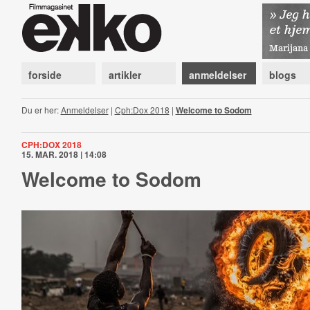
forside
artikler
anmeldelser
blogs
Du er her:
Anmeldelser
|
Cph:Dox 2018
|
Welcome to Sodom
CPH:DOX 2018
15. MAR. 2018 | 14:08
Welcome to Sodom