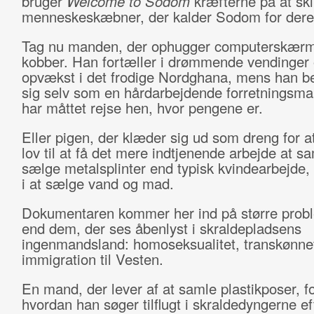
bruger
Welcome to Sodom
kræfterne på at ski
menneskeskæbner, der kalder Sodom for dere
Tag nu manden, der ophugger computerskærm
kobber. Han fortæller i drømmende vendinger
opvækst i det frodige Nordghana, mens han be
sig selv som en hårdarbejdende forretningsma
har måttet rejse hen, hvor pengene er.
Eller pigen, der klæder sig ud som dreng for a
lov til at få det mere indtjenende arbejde at s
sælge metalsplinter end typisk kvindearbejde, 
i at sælge vand og mad.
Dokumentaren kommer her ind på større probl
end dem, der ses åbenlyst i skraldepladsens
ingenmandsland: homoseksualitet, transkønne
immigration til Vesten.
En mand, der lever af at samle plastikposer, fo
hvordan han søger tilflugt i skraldedyngerne ef