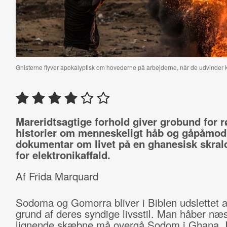
Gnisterne flyver apokalyptisk om hovederne på arbejderne, når de udvinder k
Mareridtsagtige forhold giver grobund for 
historier om menneskeligt håb og gåpåmod
dokumentar om livet på en ghanesisk skral
for elektronikaffald.
Af Frida Marquard
Sodoma og Gomorra bliver i Biblen udslettet 
grund af deres syndige livsstil. Man håber næ
lignende skæbne må overgå Sodom i Ghana. 