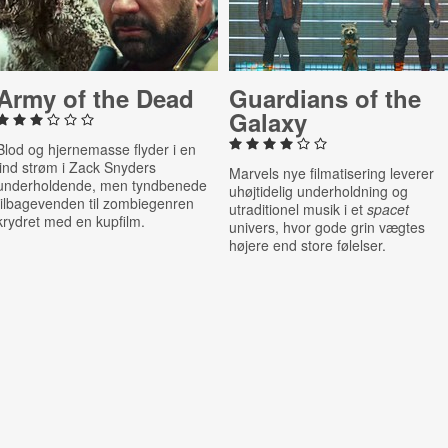
Army of the Dead
Guardians of the
Galaxy
Blod og hjernemasse flyder i en
lind strøm i Zack Snyders
Marvels nye filmatisering leverer
underholdende, men tyndbenede
uhøjtidelig underholdning og
tilbagevenden til zombiegenren
utraditionel musik i et
spacet
krydret med en kupfilm.
univers, hvor gode grin vægtes
højere end store følelser.