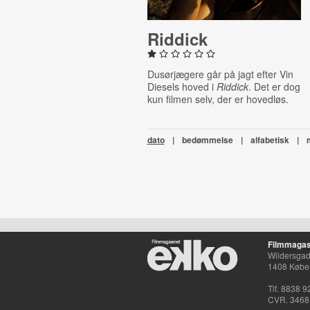
Riddick
Dusørjægere går på jagt efter Vin
Diesels hoved i
Riddick
. Det er dog
kun filmen selv, der er hovedløs.
dato
|
bedømmelse
|
alfabetisk
|
Filmmagas
Wildersgade
1408 Købe
Tlf. 8838 9
CVR. 3468