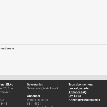
mest læste
inet Ekko
Sekretariat:
Tegn abonnement
 32, 2. sal
Sekretariat@ekkofilm.dk
Løssalgssteder
nhavn K
Annoncesalg
Annoncer:
Om Ekko
292
Merete Hellerøe
Annoncørbetalt indhold
 8443
6111 5851