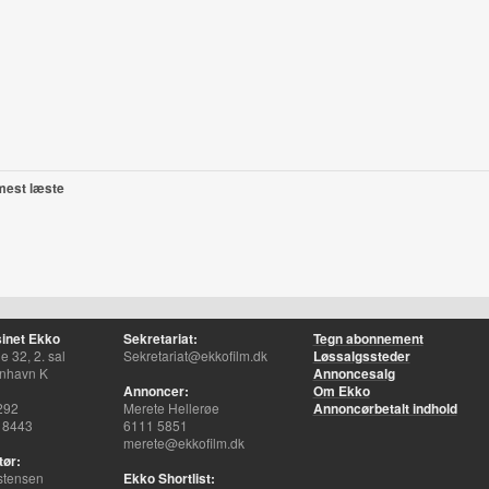
mest læste
inet Ekko
Sekretariat:
Tegn abonnement
 32, 2. sal
Sekretariat@ekkofilm.dk
Løssalgssteder
nhavn K
Annoncesalg
Annoncer:
Om Ekko
292
Merete Hellerøe
Annoncørbetalt indhold
 8443
6111 5851
merete@ekkofilm.dk
tør:
stensen
Ekko Shortlist: