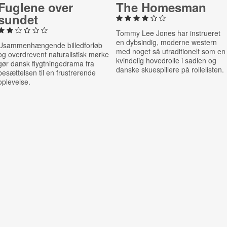
Fuglene over
The Homesman
sundet
Tommy Lee Jones har instrueret
en dybsindig, moderne western
Usammenhængende billedforløb
med noget så utraditionelt som en
og overdrevent naturalistisk mørke
kvindelig hovedrolle i sadlen og
gør dansk flygtningedrama fra
danske skuespillere på rollelisten.
besættelsen til en frustrerende
oplevelse.