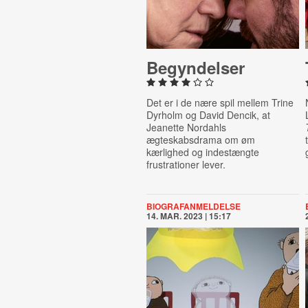
Be­gyn­del­ser
Det er i de nære spil mellem Trine
Dyrholm og David Dencik, at
Jeanette Nordahls
ægteskabsdrama om øm
kærlighed og indestængte
frustrationer lever.
BIOGRAFANMELDELSE
14. MAR. 2023 | 15:17