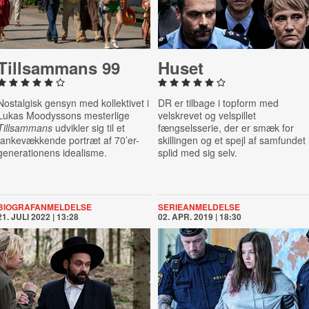
Till­sam­mans 99
Huset
Nostalgisk gensyn med kollektivet i
DR er tilbage i topform med
Lukas Moodyssons mesterlige
velskrevet og velspillet
Tillsammans
udvikler sig til et
fængselsserie, der er smæk for
tankevækkende portræt af 70’er-
skillingen og et spejl af samfundet 
generationens idealisme.
splid med sig selv.
BIOGRAFANMELDELSE
SERIEANMELDELSE
21. JULI 2022 | 13:28
02. APR. 2019 | 18:30