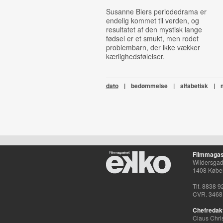
Susanne Biers periodedrama er
endelig kommet til verden, og
resultatet af den mystisk lange
fødsel er et smukt, men rodet
problembarn, der ikke vækker
kærlighedsfølelser.
dato
|
bedømmelse
|
alfabetisk
|
Filmmagas
Wildersgade
1408 Købe
Tlf. 8838 9
CVR. 3468
Chefredak
Claus Chri