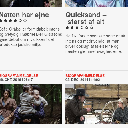
Natten har øjne
Quicksand –
størst af alt
Sofie Gråbøl er formidabelt intens
og tvetydig i Gabriel Bier Gislasons
Netflix’ første svenske serie er så
gyserdebut om mystikken i det
intens og medrivende, at man
ortodokse jødiske miljø.
bliver opslugt af følelserne og
næsten glemmer svaghederne.
BIOGRAFANMELDELSE
BIOGRAFANMELDELSE
26. OKT. 2016 | 08:17
02. DEC. 2014 | 14:02