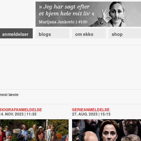
anmeldelser
blogs
om ekko
shop
mest læste
BIOGRAFANMELDELSE
SERIEANMELDELSE
14. NOV. 2023 | 11:35
27. AUG. 2023 | 15:13