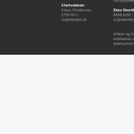
merete@ekko
Chefredaktør:
Claus Christensen
Ekko Shortli
2729 0011
8838 9292
cc@ekkofilm.dk
cc@ekkofilm
Artikler og i
indekseres u
distribueres