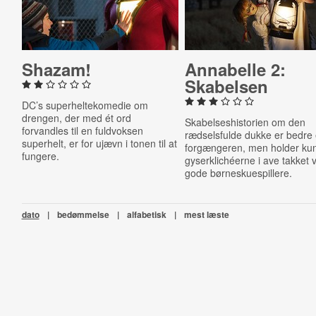
Shazam!
Annabelle 2:
Skabelsen
DC’s superheltekomedie om
drengen, der med ét ord
Skabelseshistorien om den
forvandles til en fuldvoksen
rædselsfulde dukke er bedre
superhelt, er for ujævn i tonen til at
forgængeren, men holder ku
fungere.
gyserklichéerne i ave takket
gode børneskuespillere.
dato
|
bedømmelse
|
alfabetisk
|
mest læste