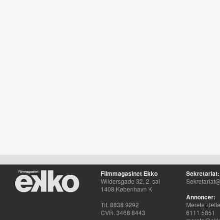
Filmmagasinet Ekko
Sekretariat:
Wildersgade 32, 2. sal
Sekretariat@
1408 København K
Annoncer:
Tlf. 8838 9292
Merete Hell
CVR. 3468 8443
6111 5851