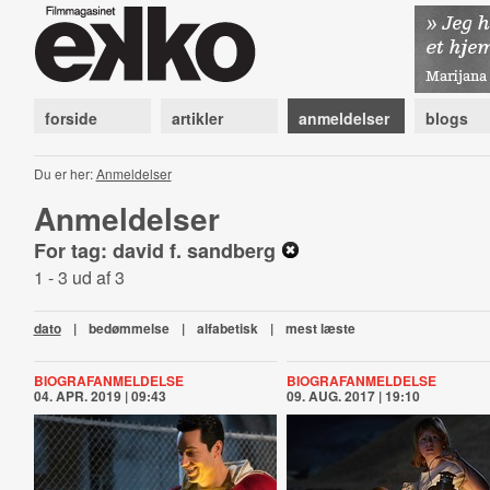
forside
artikler
anmeldelser
blogs
Du er her:
Anmeldelser
Anmeldelser
For tag: david f. sandberg
1 - 3 ud af 3
dato
|
bedømmelse
|
alfabetisk
|
mest læste
BIOGRAFANMELDELSE
BIOGRAFANMELDELSE
04. APR. 2019 | 09:43
09. AUG. 2017 | 19:10