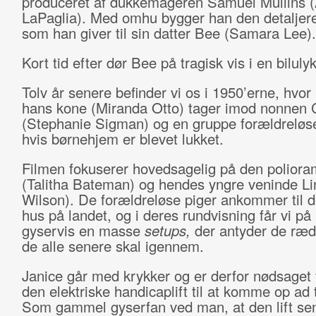
produceret af dukkemageren Samuel Mullins 
LaPaglia). Med omhu bygger han den detaljer
som han giver til sin datter Bee (Samara Lee).
Kort tid efter dør Bee på tragisk vis i en biluly
Tolv år senere befinder vi os i 1950’erne, hvo
hans kone (Miranda Otto) tager imod nonnen C
(Stephanie Sigman) og en gruppe forældreløse
hvis børnehjem er blevet lukket.
Filmen fokuserer hovedsagelig på den poliora
(Talitha Bateman) og hendes yngre veninde Li
Wilson). De forældreløse piger ankommer til 
hus på landet, og i deres rundvisning får vi på
gyservis en masse
setups,
der antyder de ræd
de alle senere skal igennem.
Janice går med krykker og er derfor nødsaget t
den elektriske handicaplift til at komme op ad 
Som gammel gyserfan ved man, at den lift sen