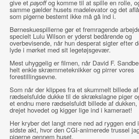
give et
payoff
og komme til at spille en rolle, o
samme gælder husets madelevator og det aflå
som pigerne bestemt ikke må gå ind i.
Børneskuespillerne gør et fremragende arbejd
specielt Lulu Wilson er yderst bedårende og
overbevisende, når hun desperat sigter efter 
lyde i mørket med sit legetøjsgevær.
Mest uhyggelig er filmen, når David F. Sandbe
helt enkle skræmmeteknikker og pirrer vores
forestillingsevne.
Som når der klippes fra et skummelt billede a
rædselsfulde dukke til de skrækslagne piger og 
et endnu mere rædselsfuldt billede af dukken,
drejet hovedet og kigger lige ind i kameraet!
Her kryber det langt mere ned ad ryggen end i
sidste akt, hvor den CGI-animerede trussel jag
pigerne gennem huset.