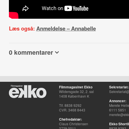
Læs også:
Anmeldelse – Annabelle
0 kommentarer
Filmmagasinet Ekko
Sekretariat:
Wildersgade 32, 2. sal
Sekretariat@
1408 København K
Annoncer:
Tlf. 8838 9292
Merete Hell
CVR. 3468 8443
6111 5851
merete@ekko
Chefredaktør:
Claus Christensen
Ekko Shortli
2729 0011
8838 9292