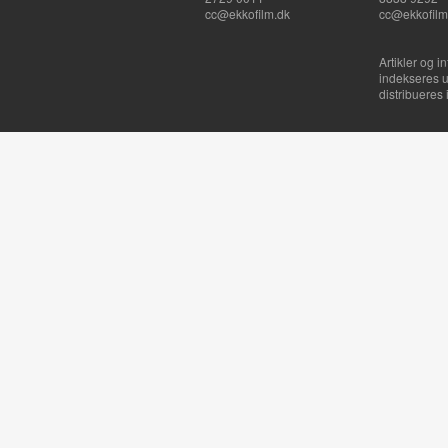
cc@ekkofilm.dk
cc@ekkofilm
Artikler og i
indekseres u
distribueres