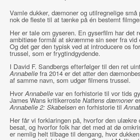
Vamle dukker, dæmoner og utilregnelige små p
nok de fleste til at tænke på én bestemt filmge
Her er tale om gyseren. En gyserfilm har det r
ambitiøse formål at skræmme sin seer fra vid 
Og det gør den typisk ved at introducere os fo
trussel, som er frygtindgydende.
I David F. Sandbergs efterfølger til den ret ui
Annabelle
fra 2014 er det atter den dæmonbes
af samme navn, som udgør filmens trussel.
Hvor
Annabelle
var en forhistorie til vor tids 
James Wans kritikerroste
Nattens dæmoner
e
Annabelle 2: Skabelsen
en forhistorie til
Annab
Her får vi forklaringen på, hvorfor den ulækre
besat, og hvorfor folk har det med at dø omkri
er nemlig helt tilbage til dengang, hvor dukken