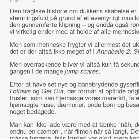
Den tragiske historie om dukkens skabelse er
stemningsfuld på grund af et eventyrligt musi
den gennemførte klipning – og endda også røre
vi virkelig ender med at holde af alle mennesk
Men som menneske frygter vi allermest det uk
det er der altså ikke meget af i
Annabelle 2: S
Men overraskende bliver vi altså kun få sekun
gangen i de mange
jump scares
.
Efter at have set nye og banebrydende gyser
Follows
og
Get Out
, der formår at opfinde orig
trusler, som kan hjemsøge vores mareridt, føl
hjemsøgte huse, dæmoner, onde børn og besa
noget bedagede.
Man kan ikke lade være med at tænke ”nåh, de
endnu en dæmon”, når filmen når så langt. Det
måske fungere, hvis truslen var gjort mere kon