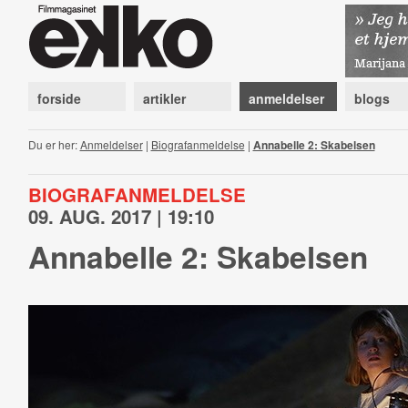
forside
artikler
anmeldelser
blogs
Du er her:
Anmeldelser
|
Biografanmeldelse
|
Annabelle 2: Skabelsen
BIOGRAFANMELDELSE
09. AUG. 2017 | 19:10
Annabelle 2: Skabelsen