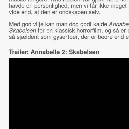
havde en personlighed, men vi får ikke meget 
vide end, at den er ondskaben selv.
Med god vilje kan man dog godt kalde
Annabel
Skabelsen
for en klassisk horrorfilm, og så er 
så sjældent som gysertoer, der er bedre end e
Trailer: Annabelle 2: Skabelsen